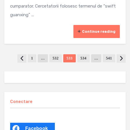
cumparator. Cercetatorii folosesc termenul de “swift
guanxing” ...
Continue reading
1
…
532
533
534
…
541
Conectare
Facebook