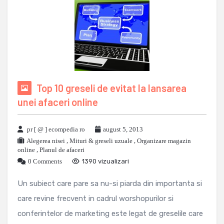
Top 10 greseli de evitat la lansarea
unei afaceri online
pr [ @ ] ecompedia ro
august 5, 2013
Alegerea nisei
,
Mituri & greseli uzuale
,
Organizare magazin
online
,
Planul de afaceri
0 Comments
1390 vizualizari
Un subiect care pare sa nu-si piarda din importanta si
care revine frecvent in cadrul worshopurilor si
conferintelor de marketing este legat de greselile care