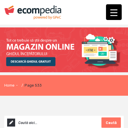
Home
-
/
Page 533
Caută