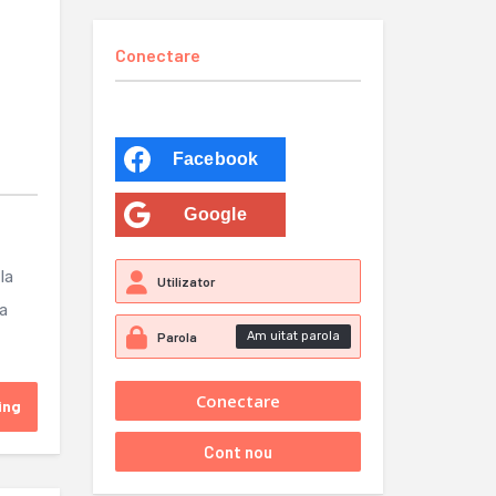
Conectare
Facebook
Google
la
 a
Am uitat parola
ing