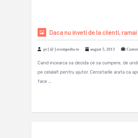
Daca nu inveti de la clienti, ram
pr [ @ ] ecompedia ro
august 5, 2013
Custom
Cand incearca sa decida ce sa cumpere, de unde
pe celalalt pentru ajutor. Cercetarile arata ca a
face ...