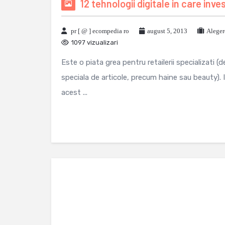
12 tehnologii digitale in care inves
pr [ @ ] ecompedia ro
august 5, 2013
Aleger
1097 vizualizari
Este o piata grea pentru retailerii specializati (d
speciala de articole, precum haine sau beauty).
acest ...