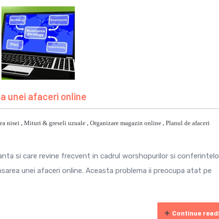
ea unei afaceri online
ea nisei
,
Mituri & greseli uzuale
,
Organizare magazin online
,
Planul de afaceri
nta si care revine frecvent in cadrul worshopurilor si conferintelo
ansarea unei afaceri online. Aceasta problema ii preocupa atat pe
Continue read