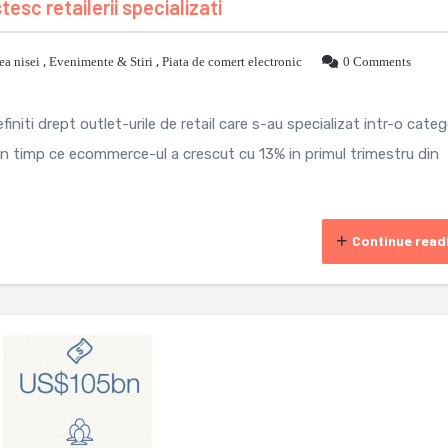
tesc retailerii specializati
ea nisei
,
Evenimente & Stiri
,
Piata de comert electronic
0 Comments
efiniti drept outlet-urile de retail care s-au specializat intr-o categ
 In timp ce ecommerce-ul a crescut cu 13% in primul trimestru din
Continue read