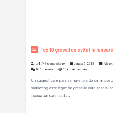
Top 10 greseli de evitat la lansar
pr [ @ ] ecompedia ro
august 5, 2013
Aleger
0 Comments
1390 vizualizari
Un subiect care pare sa nu-si piarda din importa
marketing este legat de greselile care apar la l
incepatori care cauta ...