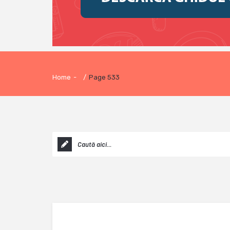
Home
-
/
Page 533