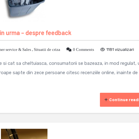
ai in urma – despre feedback
er service & Sales
,
Situatii de criza
0 Comments
1181 vizualizari
 si cat sa cheltuiasca, consumatorii se bazeaza, in mod regulat, 
proape sapte din zece persoane citesc recenziile online, inainte de
Continue read