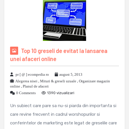
Top 10 greseli de evitat la lansarea
unei afaceri online
pr [ @ ] ecompedia ro
august 5, 2013
Alegerea nisei
,
Mituri & greseli uzuale
,
Organizare magazin
online
,
Planul de afaceri
0 Comments
1390 vizualizari
Un subiect care pare sa nu-si piarda din importanta si
care revine frecvent in cadrul worshopurilor si
conferintelor de marketing este legat de greselile care