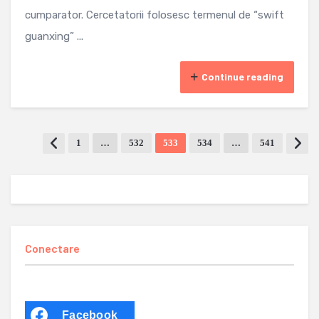
cumparator. Cercetatorii folosesc termenul de “swift
guanxing” ...
Continue reading
1
…
532
533
534
…
541
Conectare
Facebook