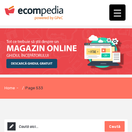
Home
-
/
Page 533
Caută