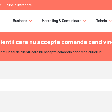
e
Pune o întrebare
Business
Marketing & Comunicare
Tehnic
lientii care nu accepta comanda cand vin
ntr-un fel de clientii care nu accepta comanda cand vine curierul?