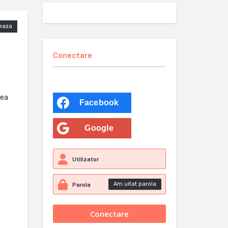
eaza
Conectare
rea
Facebook
Google
Am uitat parola