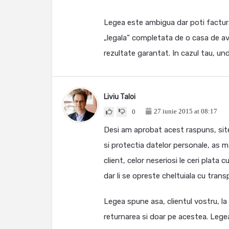
Legea este ambigua dar poti factura 
„legala” completata de o casa de avo
rezultate garantat. In cazul tau, un
Liviu Taloi
27 iunie 2015 at 08:17
0
Desi am aprobat acest raspuns, site-
si protectia datelor personale, as m
client, celor neseriosi le ceri plata c
dar li se opreste cheltuiala cu trans
Legea spune asa, clientul vostru, la r
returnarea si doar pe acestea. Lege