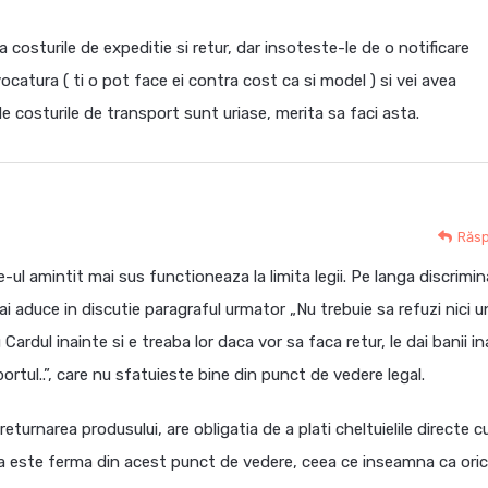
costurile de expeditie si retur, dar insoteste-le de o notificare
catura ( ti o pot face ei contra cost ca si model ) si vei avea
de costurile de transport sunt uriase, merita sa faci asta.
Răs
ul amintit mai sus functioneaza la limita legii. Pe langa discrimin
ai aduce in discutie paragraful urmator „Nu trebuie sa refuzi nici u
u Cardul inainte si e treaba lor daca vor sa faca retur, le dai banii i
portul..”, care nu sfatuieste bine din punct de vedere legal.
eturnarea produsului, are obligatia de a plati cheltuielile directe c
a este ferma din acest punct de vedere, ceea ce inseamna ca oric