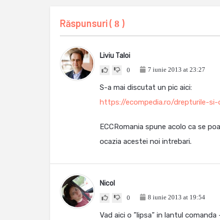
Răspunsuri (
)
8
Liviu Taloi
7 iunie 2013 at 23:27
0
S-a mai discutat un pic aici:
https://ecompedia.ro/drepturile-si-
ECCRomania spune acolo ca se poata
ocazia acestei noi intrebari.
Nicol
8 iunie 2013 at 19:54
0
Vad aici o ”lipsa” in lantul comanda 