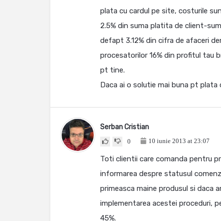
plata cu cardul pe site, costurile su
2.5% din suma platita de client-suma
defapt 3.12% din cifra de afaceri de
procesatorilor 16% din profitul tau b
pt tine.
Daca ai o solutie mai buna pt plata 
Serban Cristian
10 iunie 2013 at 23:07
0
Toti clientii care comanda pentru pr
informarea despre statusul comenzii
primeasca maine produsul si daca ar
implementarea acestei proceduri, pe
45%.