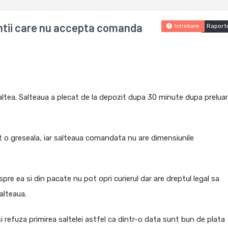
entii care nu accepta comanda
Raport
Intrebare
ltea. Salteaua a plecat de la depozit dupa 30 minute dupa prelua
t o greseala, iar salteaua comandata nu are dimensiunile
pre ea si din pacate nu pot opri curierul dar are dreptul legal sa
alteaua.
i refuza primirea saltelei astfel ca dintr-o data sunt bun de plata