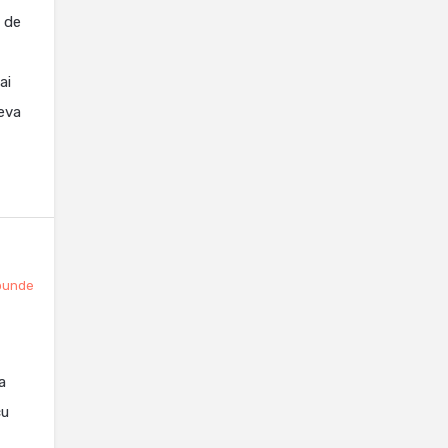
n de
ai
ceva
punde
a
cu