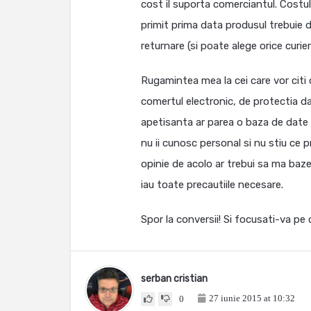
cost il suporta comerciantul. Costul 
primit prima data produsul trebuie d
returnare (si poate alege orice curier
Rugamintea mea la cei care vor citi c
comertul electronic, de protectia dat
apetisanta ar parea o baza de date c
nu ii cunosc personal si nu stiu ce 
opinie de acolo ar trebui sa ma baze
iau toate precautiile necesare.
Spor la conversii! Si focusati-va pe 
serban cristian
27 iunie 2015 at 10:32
0