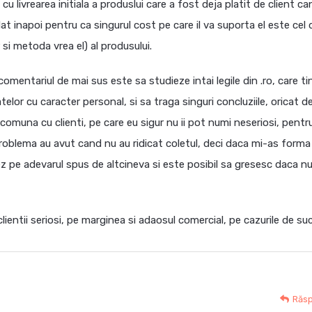
cu livrearea initiala a produslui care a fost deja platit de client ca
at inapoi pentru ca singurul cost pe care il va suporta el este cel 
 si metoda vrea el) al produsului.
omentariul de mai sus este sa studieze intai legile din .ro, care ti
elor cu caracter personal, si sa traga singuri concluziile, oricat d
omuna cu clienti, pe care eu sigur nu ii pot numi neseriosi, pentr
problema au avut cand nu au ridicat coletul, deci daca mi-as forma
z pe adevarul spus de altcineva si este posibil sa gresesc daca nu
clientii seriosi, pe marginea si adaosul comercial, pe cazurile de su
Răs