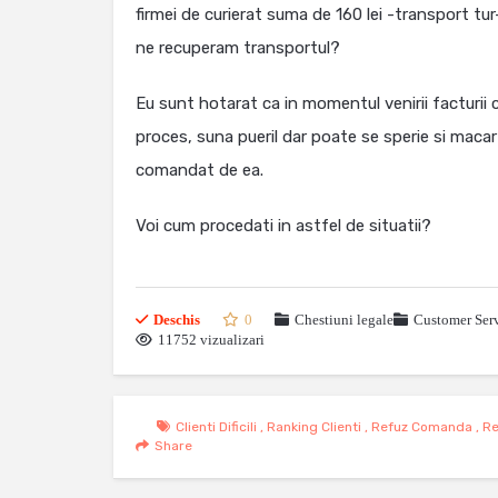
firmei de curierat suma de 160 lei -transport tur
ne recuperam transportul?
Eu sunt hotarat ca in momentul venirii facturii cu
proces, suna pueril dar poate se sperie si macar 
comandat de ea.
Voi cum procedati in astfel de situatii?
Deschis
0
Chestiuni legale
Customer Serv
11752 vizualizari
Clienti Dificili
,
Ranking Clienti
,
Refuz Comanda
,
Re
Share