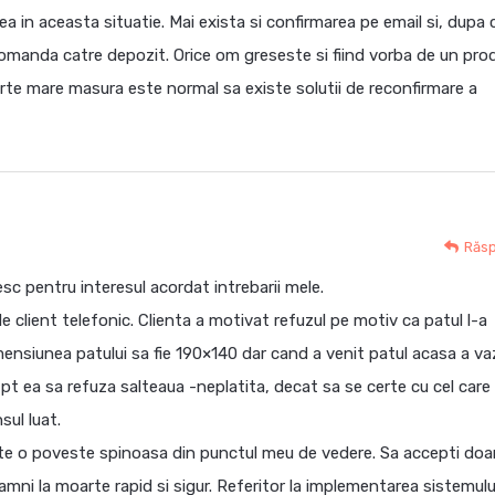
a in aceasta situatie. Mai exista si confirmarea pe email si, dupa 
omanda catre depozit. Orice om greseste si fiind vorba de un pro
arte mare masura este normal sa existe solutii de reconfirmare a
Răs
sc pentru interesul acordat intrebarii mele.
client telefonic. Clienta a motivat refuzul pe motiv ca patul l-a
ensiunea patului sa fie 190×140 dar cand a venit patul acasa a va
t ea sa refuza salteaua -neplatita, decat sa se certe cu cel care 
sul luat.
ste o poveste spinoasa din punctul meu de vedere. Sa accepti doa
mni la moarte rapid si sigur. Referitor la implementarea sistemulu