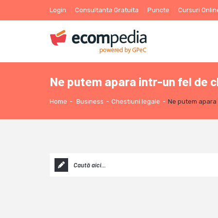
Login
Consultanta Gratuita
Puncte
Cursuri Onlin
Ne putem apara intr-un fel de c
Home
-
Business
-
Chestiuni legale
-
Ne putem apara i