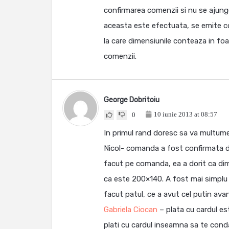
confirmarea comenzii si nu se ajunge
aceasta este efectuata, se emite c
la care dimensiunile conteaza in fo
comenzii.
George Dobritoiu
10 iunie 2013 at 08:57
0
In primul rand doresc sa va multume
Nicol- comanda a fost confirmata de 
facut pe comanda, ea a dorit ca dim
ca este 200×140. A fost mai simplu p
facut patul, ce a avut cel putin avan
Gabriela Ciocan
– plata cu cardul e
plati cu cardul inseamna sa te conda