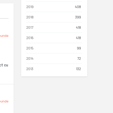
2019
408
2018
399
2017
418
punde
2016
418
2015
99
2014
72
ct cu
2013
132
punde