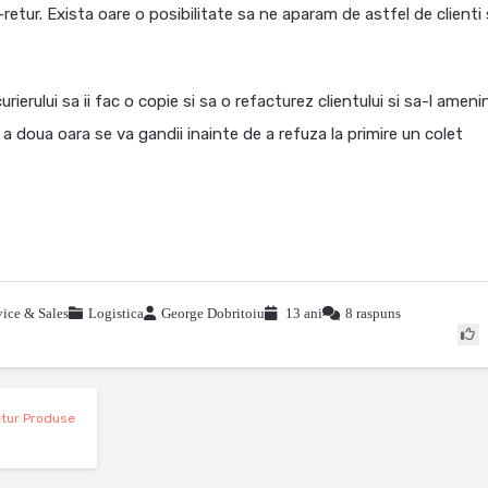
-retur. Exista oare o posibilitate sa ne aparam de astfel de clienti 
rierului sa ii fac o copie si sa o refacturez clientului si sa-l ameni
a doua oara se va gandii inainte de a refuza la primire un colet
ice & Sales
Logistica
George Dobritoiu
13 ani
8 raspuns
tur Produse