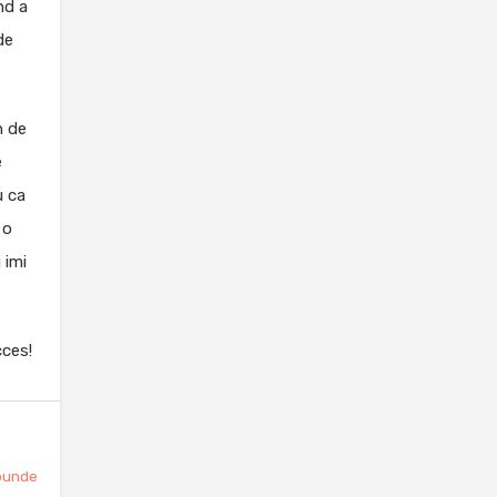
nd a
de
n de
e
u ca
 o
 imi
cces!
punde