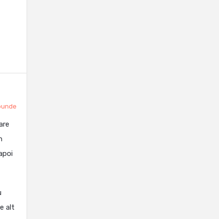
punde
are
n
napoi
u
e alt