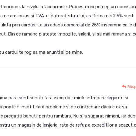
nt enorme, la nivelul afacerii mele. Procesatorii percep un comisio
 ce are inclus si TVA-ul datorat statului, astfel ca cei 2.5% sunt
rulata prin carduri. La un adaos comercial de 25% inseamna ca le d
rut. Din ce ramane plateste impozite, salarii, si sa mai ramana si 
cu cardul te rog sa ma anunti si pe mine.
Răs
ima oara sunt sunati fara exceptie, micile intrebari elegante si
 poate fi insotit fara probleme si de o intrebare daca e ok sa
e pregatiti banutii pentru ramburs. Nu s-a suparat nimeni, iar dup
ntru un magazin de lenjerie, rata de refuz a expeditilor a scazut 