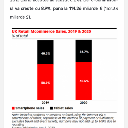
2015 (cand acestea au scazut 0,2%). Dar
e-commerce-
ul va creste cu 8,9%, pana la 114,26 miliarde £
(152,33
miliarde $).