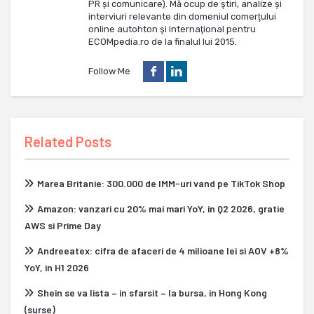
PR și comunicare). Mă ocup de ştiri, analize și
interviuri relevante din domeniul comerţului
online autohton şi internaţional pentru
ECOMpedia.ro de la finalul lui 2015.
Follow Me
Related Posts
Marea Britanie: 300.000 de IMM-uri vand pe TikTok Shop
Amazon: vanzari cu 20% mai mari YoY, in Q2 2026, gratie
AWS si Prime Day
Andreeatex: cifra de afaceri de 4 milioane lei si AOV +8%
YoY, in H1 2026
Shein se va lista – in sfarsit – la bursa, in Hong Kong
(surse)