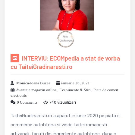
INTERVIU: ECOMpedia a stat de vorba
cu TaiteiGradinaresti.ro
Monica-Ioana Buzea
ianuarie 26, 2021
Avantaje magazin online
,
Evenimente & Stiri
,
Piata de comert
electronic
0 Comments
740 vizualizari
TaiteiGradinaresti.ro a aparut in iunie 2020 pe piata e-
commerce autohtona si vinde taitei romanesti
artizanali, facuti din ingrediente autohtone, dupa o