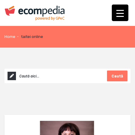
Home
-
taitei online
Caută