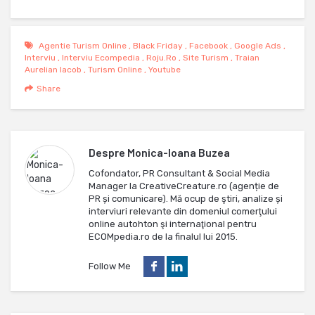
Agentie Turism Online
,
Black Friday
,
Facebook
,
Google Ads
,
Interviu
,
Interviu Ecompedia
,
Roju.ro
,
Site Turism
,
Traian
Aurelian Iacob
,
Turism Online
,
Youtube
Share
Despre
Monica-Ioana Buzea
Cofondator, PR Consultant & Social Media
Manager la CreativeCreature.ro (agenție de
PR și comunicare). Mă ocup de ştiri, analize și
interviuri relevante din domeniul comerţului
online autohton şi internaţional pentru
ECOMpedia.ro de la finalul lui 2015.
Follow Me