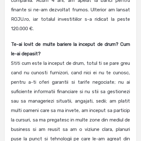
compania. Acum 4 ani, am apelat la banci pentru
finante si ne-am dezvoltat frumos. Ulterior am lansat
ROJU.ro, iar totalul investitiilor s-a ridicat la peste
120.000 €.
Te-ai lovit de multe bariere la inceput de drum? Cum
le-ai depasit?
Stiti cum este la inceput de drum, totul ti se pare greu
cand nu cunosti furnizori, cand nici ei nu te cunosc,
pentru a-ti oferi garantii si tarife negociate; nu ai
suficiente informatii financiare si nu stii sa gestionezi
sau sa manageriezi situatii, angajati, sedii; am platit
multi oameni care sa ma invete, am inceput sa particip
la cursuri, sa ma pregatesc in multe zone din mediul de
business si am reusit sa am o viziune clara, planuri
puse la punct si tehnologii pe care le-am agreat din