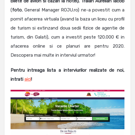
bilete de avion si cazari la hotel). Traian Aurelian Iacob
(
foto
, General Manager ROJU.ro) ne-a povestit cum a
pornit afacerea virtuala (avand la baza un liceu cu profil
de turism si extinzand doua sedii fizice de agentie de
turism, din Galati), cum a investit peste 120.000 € in
afacerea online si ce planuri are pentru 2020.
Descopera mai multe in interviul urmator!
Pentru intreaga lista a interviurilor realizate de noi,
intrati
aici
!