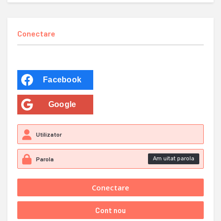
Conectare
Facebook
Google
Am uitat parola