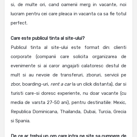
si, de multe ori, cand oamenii merg in vacante, noi
lucram pentru cei care pleaca in vacanta ca sa fie totul
perfect.
Care este publicul tinta al site-ului?
Publicul tinta al site-ului este format din: clienti
corporate (companii care solicita organizarea de
evenimente si ai caror angajati calatoresc destul de
mult si au nevoie de transferuri, zboruri, servicii pe
zbor, boarding-uri,
rent a car
la un click distanta), dar si
turisti care-si doresc experiente, nu doar vacante (cu
media de varsta 27-50 ani), pentru destinatiile: Mexic,
Republica Dominicana, Thailanda, Dubai, Turcia, Grecia
si Spania.
De ce ar trebui un om care intra pe site sa cumpere de