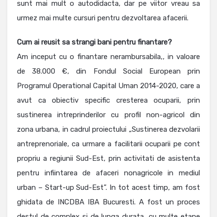
sunt mai mult o autodidacta, dar pe viitor vreau sa
urmez mai multe cursuri pentru dezvoltarea afacerii.
Cum ai reusit sa strangi bani pentru finantare?
Am inceput cu o finantare nerambursabila,, in valoare
de 38.000 €, din Fondul Social European prin
Programul Operational Capital Uman 2014-2020, care a
avut ca obiectiv specific cresterea ocuparii, prin
sustinerea intreprinderilor cu profil non-agricol din
zona urbana, in cadrul proiectului „Sustinerea dezvolarii
antreprenoriale, ca urmare a facilitarii ocuparii pe cont
propriu a regiunii Sud-Est, prin activitati de asistenta
pentru infiintarea de afaceri nonagricole in mediul
urban – Start-up Sud-Est”. In tot acest timp, am fost
ghidata de INCDBA IBA Bucuresti. A fost un proces
destul de complex si de lunga durata, cu multe etape