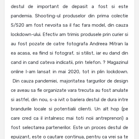
destul de important de depasit a fost si este
pandemia. Shooting-ul produselor din prima colectie
S/S20 am fost nevoita sa il fac fara model, din cauza
lockdown-ului. Efectiv am trimis produsele prin curier si
au fost pozate de catre fotografa Andreea Mitran la
ea acasa, ea fiind si fotograf, si stilist, iar eu dand din
cand in cand cateva indicatii, prin telefon. ? Magazinul
online l-am lansat in mai 2020, tot in plin lockdown.
Din cauza pandemiei, majoritatea targurilor de design
ce aveau sa fie organizate vara trecuta au fost anulate
si astfel, din nou, s-a ivit o bariera destul de dura intre
brandurile locale si potentialii clienti. Un alt hop (pe
care cred ca il intalnesc mai toti noii antreprenori) a
fost selectarea partenerilor. Este un proces destul de
epuizant, este o cautare continua, pentru ca vrei sa te