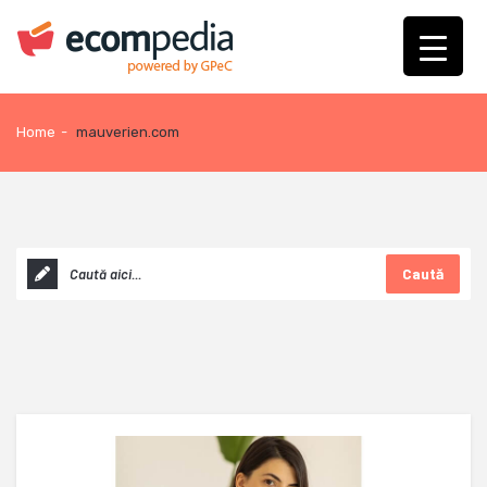
Home
-
mauverien.com
Caută