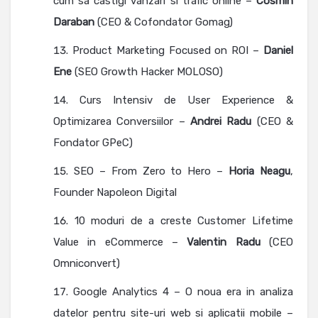
cum sa castigi vanzari si trafic online –
Cosmin
Daraban
(CEO & Cofondator Gomag)
Product Marketing Focused on ROI –
Daniel
Ene
(SEO Growth Hacker MOLOSO)
Curs Intensiv de User Experience &
Optimizarea Conversiilor –
Andrei Radu
(CEO &
Fondator GPeC)
SEO – From Zero to Hero –
Horia Neagu
,
Founder Napoleon Digital
10 moduri de a creste Customer Lifetime
Value in eCommerce –
Valentin Radu
(CEO
Omniconvert)
Google Analytics 4 – O noua era in analiza
datelor pentru site-uri web si aplicatii mobile –