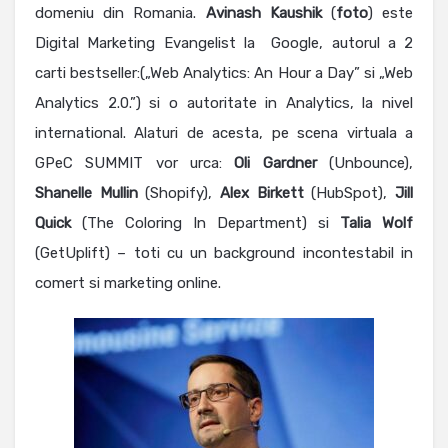
domeniu din Romania.
Avinash Kaushik
(
foto
) este
Digital Marketing Evangelist la Google, autorul a 2
carti bestseller:(„Web Analytics: An Hour a Day” si „Web
Analytics 2.0.”) si o autoritate in Analytics, la nivel
international. Alaturi de acesta, pe scena virtuala a
GPeC SUMMIT vor urca:
Oli Gardner
(Unbounce),
Shanelle Mullin
(Shopify),
Alex Birkett
(HubSpot),
Jill
Quick
(The Coloring In Department) si
Talia Wolf
(GetUplift) – toti cu un background incontestabil in
comert si marketing online.