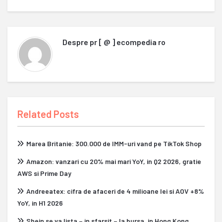
Despre
pr [ @ ] ecompedia ro
Related Posts
Marea Britanie: 300.000 de IMM-uri vand pe TikTok Shop
Amazon: vanzari cu 20% mai mari YoY, in Q2 2026, gratie
AWS si Prime Day
Andreeatex: cifra de afaceri de 4 milioane lei si AOV +8%
YoY, in H1 2026
Shein se va lista – in sfarsit – la bursa, in Hong Kong