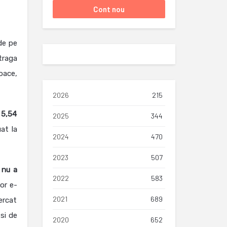
de pe
traga
oace,
2026
215
 5,54
2025
344
at la
2024
470
2023
507
 nu a
2022
583
or e-
2021
689
ercat
 si de
2020
652