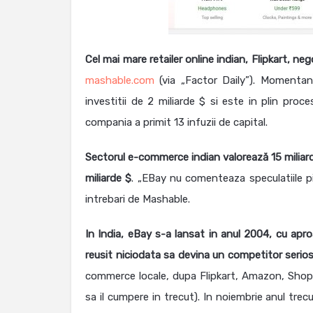
Cel mai mare retailer online indian, Flipkart, n
mashable.com
(via „Factor Daily”). Momentan,
investitii de 2 miliarde $ si este in plin pro
compania a primit 13 infuzii de capital.
Sectorul e-commerce indian valorează 15 miliarde
miliarde $
. „EBay nu comenteaza speculatiile pi
intrebari de Mashable.
In India, eBay s-a lansat in anul 2004, cu apro
reusit niciodata sa devina un competitor serios
commerce locale, dupa Flipkart, Amazon, Shopcl
sa il cumpere in trecut). In noiembrie anul trec