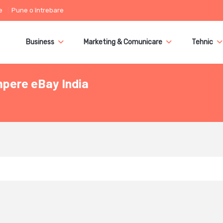
e
Pune o întrebare
Business
Marketing & Comunicare
Tehnic
umpere eBay India
a