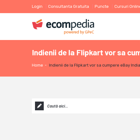
Login
Consultanta Gratuita
Puncte
Cursuri Onlin
Indienii de la Flipkart vor sa c
Home
-
Indienii de la Flipkart vor sa cumpere eBay Indi