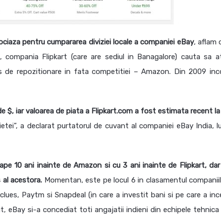
egociaza pentru cumpararea diviziei locale a companiei eBay
, aflam 
 compania Flipkart (care are sediul in Banagalore) cauta sa a
ces de repozitionare in fata competitiei – Amazon. Din 2009 inc
 $, iar valoarea de piata a Flipkart.com a fost estimata recent la
etei”, a declarat purtatorul de cuvant al companiei eBay India, lu
ape 10 ani inainte de Amazon si cu 3 ani inainte de Flipkart, dar
 al acestora.
Momentan, este pe locul 6 in clasamentul companiil
ues, Paytm si Snapdeal (in care a investit bani si pe care a inc
ut, eBay si-a concediat toti angajatii indieni din echipele tehnica