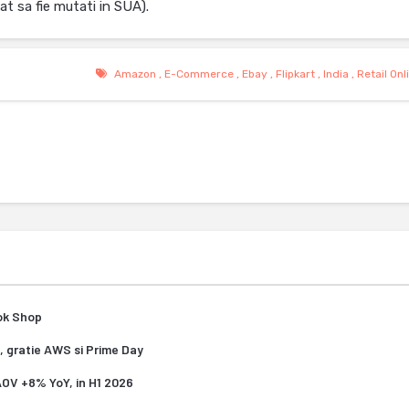
mat sa fie mutati in SUA).
Amazon
,
E-Commerce
,
Ebay
,
Flipkart
,
India
,
Retail Onl
Tok Shop
, gratie AWS si Prime Day
 AOV +8% YoY, in H1 2026