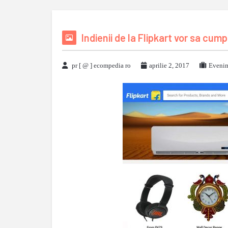
Indienii de la Flipkart vor sa cum
pr [ @ ] ecompedia ro
aprilie 2, 2017
Evenim