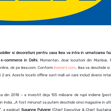
ilier si decoratiuni pentru casa Ikea va intra in urmatoarea fa
e e-commerce in Delhi.
Momentan, doar locuitorii din Mumbai, 
online, de pe ikea.com. Conform
livemint.com
, Ikea va deschide si
2 ani. Aceste locatii offline sunt mall-uri care includ diversi retail
 din 2018 – a investit deja 105 milioane de rupii indiene (pest
 in India. „A fost minunat sa putem deschide cinci magazine in ulti
”, a explicat
Susanne
Pulverer
(Chief Executive & Chief Sustainab