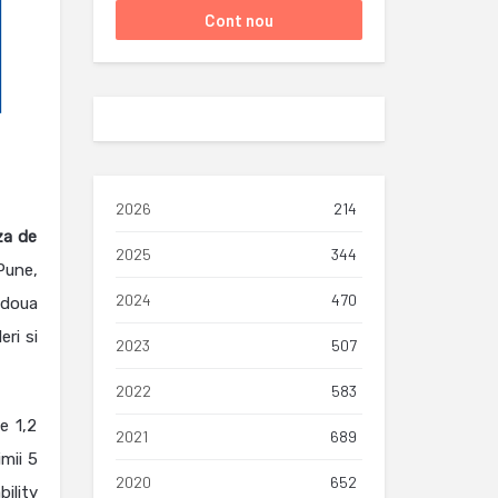
2026
214
za de
2025
344
Pune,
2024
470
 doua
eri si
2023
507
2022
583
e 1,2
2021
689
mii 5
2020
652
ility