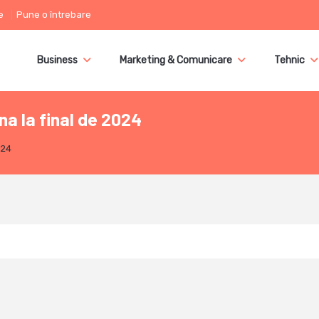
e
Pune o întrebare
Business
Marketing & Comunicare
Tehnic
ana la final de 2024
024