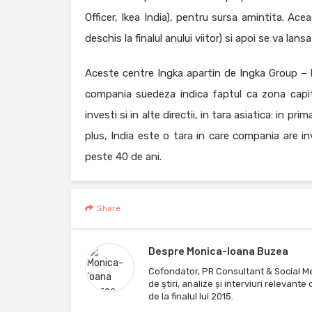
Officer, Ikea India), pentru sursa amintita. Ac
deschis la finalul anului viitor) si apoi se va lans
Aceste centre Ingka apartin de Ingka Group – h
compania suedeza indica faptul ca zona capita
investi si in alte directii, in tara asiatica: in pr
plus, India este o tara in care compania are in
peste 40 de ani.
Share
Despre
Monica-Ioana Buzea
Cofondator, PR Consultant & Social M
de ştiri, analize și interviuri relevan
de la finalul lui 2015.