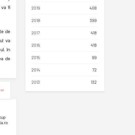
va fi
2019
408
2018
399
te de
2017
418
ul va
2016
418
ul. In
2015
99
ea de
2014
72
2013
132
rer
cup
ia.ro