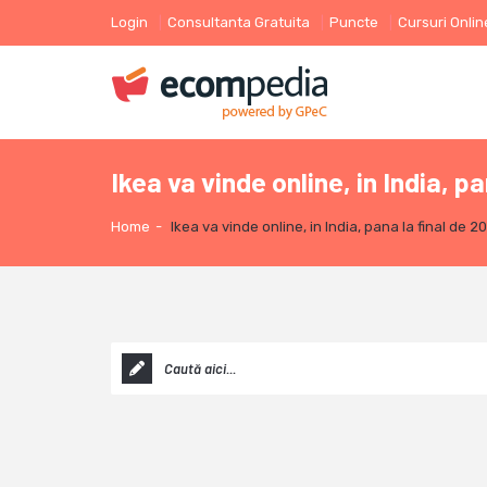
Login
Consultanta Gratuita
Puncte
Cursuri Onlin
Ikea va vinde online, in India, p
Home
-
Ikea va vinde online, in India, pana la final de 2