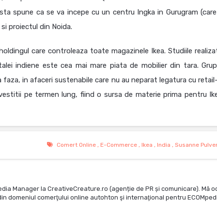
easta spune ca se va incepe cu un centru Ingka in Gurugram (care 
a si proiectul din Noida.
oldingul care controleaza toate magazinele Ikea. Studiile realiza
lei indiene este cea mai mare piata de mobilier din tara. Grup
ima faza, in afaceri sustenabile care nu au neparat legatura cu retail-
vestitii pe termen lung, fiind o sursa de materie prima pentru Ik
Comert Online
,
E-Commerce
,
Ikea
,
India
,
Susanne Pulve
edia Manager la CreativeCreature.ro (agenție de PR și comunicare). Mă o
te din domeniul comerţului online autohton şi internaţional pentru ECOMped