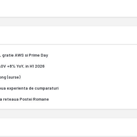
, gratie AWS si Prime Day
 AOV +8% YoY, in H1 2026
Kong (surse)
oua experienta de cumparaturi
za reteaua Postei Romane