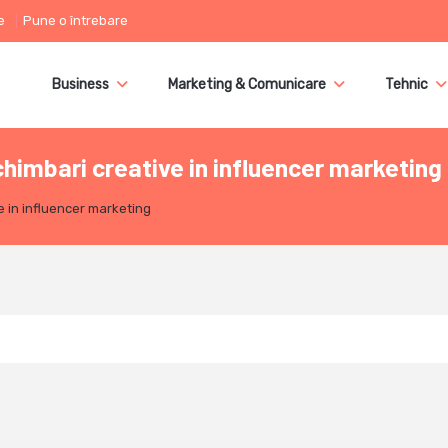
e
Pune o întrebare
Business
Marketing & Comunicare
Tehnic
himbari creative in influencer marketing
e in influencer marketing