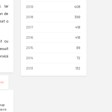
. Iar
2019
408
mn de
2018
399
reat o
2017
418
2016
418
at cu
2015
99
esuit
rvicii
2014
72
2013
132
vid
cup
ia.ro