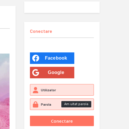
Conectare
Facebook
Google
Am uitat parola