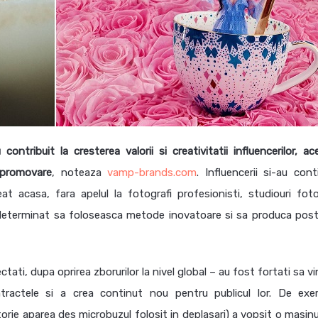
ntribuit la cresterea valorii si creativitatii influencerilor, ac
 promovare
, noteaza
vamp-brands.com
. Influencerii si-au cont
eat acasa, fara apelul la fotografi profesionisti, studiouri fot
au determinat sa foloseasca metode inovatoare si sa produca posta
ectati, dupa oprirea zborurilor la nivel global – au fost fortati sa v
ntractele si a crea continut nou pentru publicul lor. De exe
atorie aparea des microbuzul folosit in deplasari) a vopsit o masin