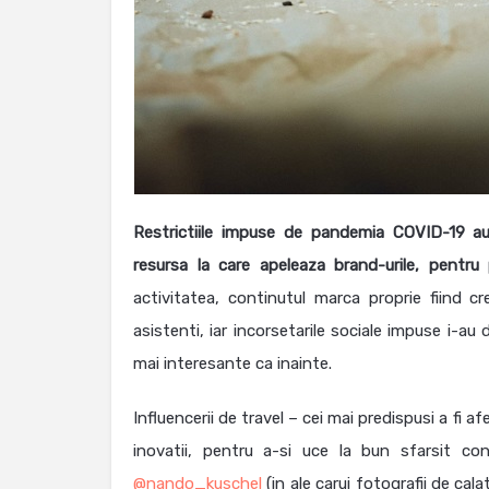
Restrictiile impuse de pandemia COVID-19 au co
resursa la care apeleaza brand-urile, pentru
activitatea, continutul marca proprie fiind cr
asistenti, iar incorsetarile sociale impuse i-
mai interesante ca inainte.
Influencerii de travel – cei mai predispusi a fi af
inovatii, pentru a-si uce la bun sfarsit co
@nando_kuschel
(in ale carui fotografii de cal