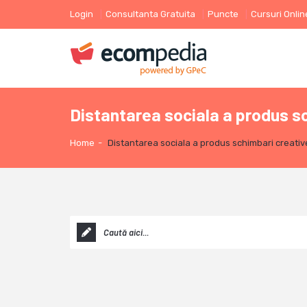
Login
Consultanta Gratuita
Puncte
Cursuri Onlin
Distantarea sociala a produs sc
Home
-
Distantarea sociala a produs schimbari creativ