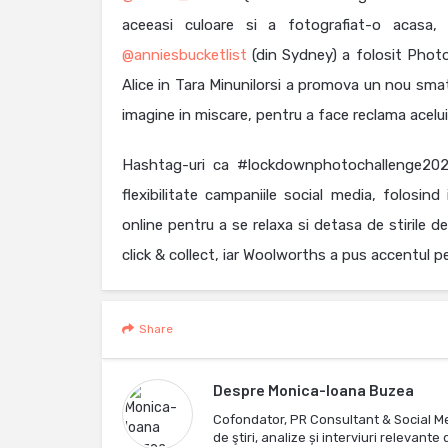
aceeasi culoare si a fotografiat-o acasa, 
@anniesbucketlist
(din Sydney) a folosit Photo
Alice in Tara Minunilorsi a promova un nou smat
imagine in miscare, pentru a face reclama acel
Hashtag-uri ca #lockdownphotochallenge2020
flexibilitate campaniile social media, folosin
online pentru a se relaxa si detasa de stirile d
click & collect, iar Woolworths a pus accentul pe 
Share
Despre
Monica-Ioana Buzea
Cofondator, PR Consultant & Social M
de ştiri, analize și interviuri relevan