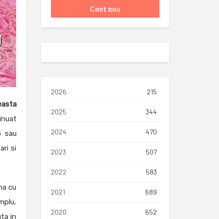
2026
215
easta
2025
344
inuat
2024
470
o sau
ri si
2023
507
2022
583
ina cu
2021
689
mplu,
2020
652
uta in