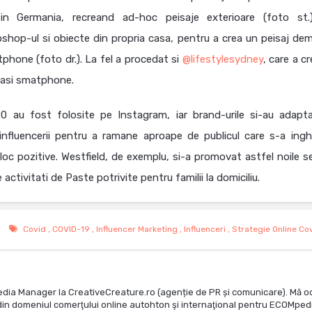
in Germania, recreand ad-hoc peisaje exterioare (foto st.)
shop-ul si obiecte din propria casa, pentru a crea un peisaj de
phone (foto dr.). La fel a procedat si
@lifestylesydney
, care a c
uiasi smatphone.
 au fost folosite pe Instagram, iar brand-urile si-au adapt
d influencerii pentru a ramane aproape de publicul care s-a ingh
eloc pozitive. Westfield, de exemplu, si-a promovat astfel noile se
activitati de Paste potrivite pentru familii la domiciliu.
Covid
,
COVID-19
,
Influencer Marketing
,
Influenceri
,
Strategie Online Co
edia Manager la CreativeCreature.ro (agenție de PR și comunicare). Mă o
te din domeniul comerţului online autohton şi internaţional pentru ECOMped