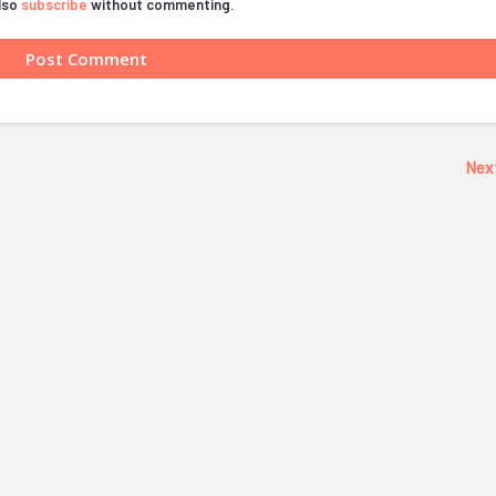
also
subscribe
without commenting.
Nex