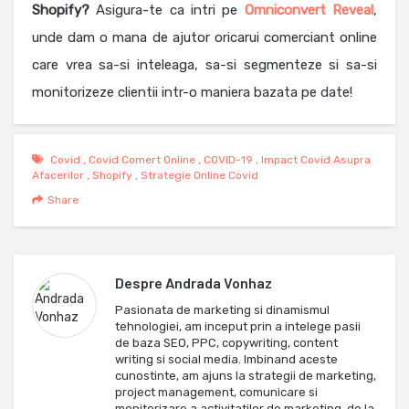
Shopify?
Asigura-te ca intri pe
Omniconvert Reveal
,
unde dam o mana de ajutor oricarui comerciant online
care vrea sa-si inteleaga, sa-si segmenteze si sa-si
monitorizeze clientii intr-o maniera bazata pe date!
Covid
,
Covid Comert Online
,
COVID-19
,
Impact Covid Asupra
Afacerilor
,
Shopify
,
Strategie Online Covid
Share
Despre
Andrada Vonhaz
Pasionata de marketing si dinamismul
tehnologiei, am inceput prin a intelege pasii
de baza SEO, PPC, copywriting, content
writing si social media. Imbinand aceste
cunostinte, am ajuns la strategii de marketing,
project management, comunicare si
monitorizare a activitatilor de marketing, de la