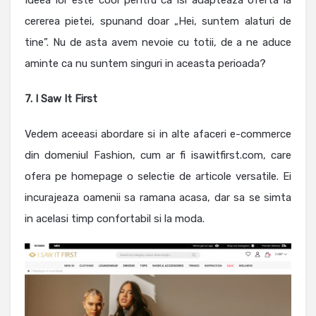
Ideea lor este cool pentru ca isi adapteaza oferta la
cererea pietei, spunand doar „Hei, suntem alaturi de
tine”. Nu de asta avem nevoie cu totii, de a ne aduce
aminte ca nu suntem singuri in aceasta perioada?
7. I Saw It First
Vedem aceeasi abordare si in alte afaceri e-commerce
din domeniul Fashion, cum ar fi isawitfirst.com, care
ofera pe homepage o selectie de articole versatile. Ei
incurajeaza oamenii sa ramana acasa, dar sa se simta
in acelasi timp confortabil si la moda.