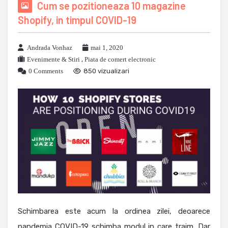
Cum se pozitioneaza 10 magazine
Shopify, in timpul COVID-19
Andrada Vonhaz
mai 1, 2020
Evenimente & Stiri
,
Piata de comert electronic
0 Comments
850 vizualizari
Schimbarea este acum la ordinea zilei, deoarece
pandemia COVID-19 schimba modul in care traim. Dar