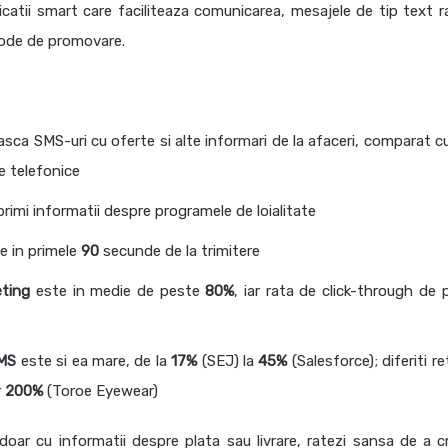
licatii smart care faciliteaza comunicarea, mesajele de tip text 
etode de promovare.
ca SMS-uri cu oferte si alte informari de la afaceri, comparat cu
e telefonice
rimi informatii despre programele de loialitate
e in primele
90
secunde de la trimitere
ting
este in medie de peste
80%
, iar rata de click-through de 
SMS
este si ea mare, de la
17%
(SEJ) la
45%
(Salesforce); diferiti ret
r
200%
(Toroe Eyewear)
 doar cu informatii despre plata sau livrare, ratezi sansa de a c