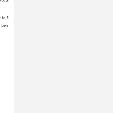
tocul
te fi
mbele