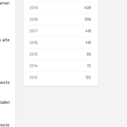
raman
2019
408
2018
399
2017
418
 alte
2016
418
2015
99
2014
72
2013
132
peste
aileri
reste