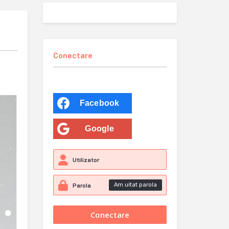
Conectare
Facebook
Google
Am uitat parola