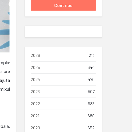
2026
213
mpla:
2025
344
i are
2024
470
ajuta
mixul
2023
507
2022
583
2021
689
bala,
2020
652