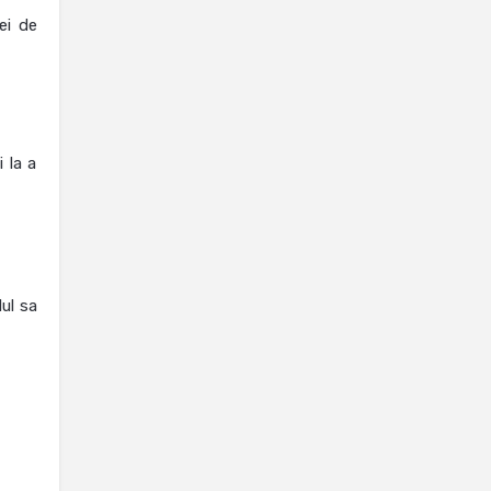
ei de
 la a
ul sa