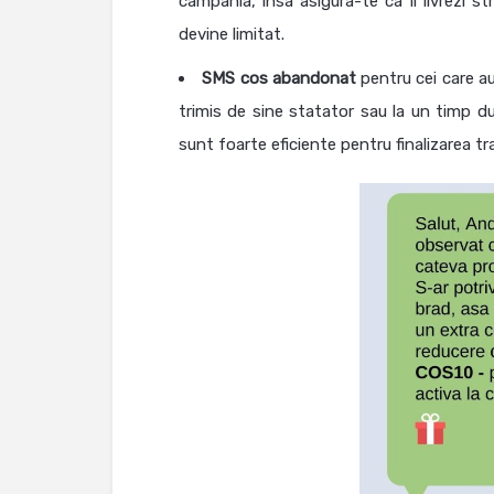
campania, insa asigura-te ca il livrezi s
devine limitat.
SMS cos abandonat
pentru cei care a
trimis de sine statator sau la un timp d
sunt foarte eficiente pentru finalizarea t