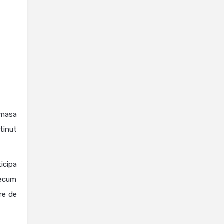
 masa
tinut
icipa
recum
re de