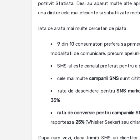
potrivit Statista. Desi au aparut multe alte ap
una dintre cele mai eficiente si subutilizate m
Iata ce arata mai multe cercetari de piata:
9
din
10
consumatori prefera sa primeas
modalitati de comunicare, precum apeluril
SMS-ul este canalul preferat pentru a p
cele mai multe
campanii SMS
sunt citit
rata de deschidere pentru
SMS marke
35%
.
rata de conversie pentru campaniile 
raporteaza
25%
(Whisker Seeker) sau chia
Dupa cum vezi, daca trimiti SMS-uri clientilor