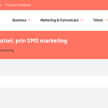
e
Pune o întrebare
Business
Marketing & Comunicare
Tehnic
atori, prin SMS marketing
 marketing