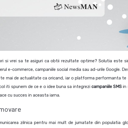
 si vrei sa te asiguri ca obtii rezultate optime? Solutia este si
rul e-commerce, campaniile social media sau ad-urile Google. Des
te mai de actualitate ca oricand, iar o platforma performanta te 
icol iti spunem de ce e o idee buna sa integrezi
campaniile SMS
in 
face cu succes in aceasta iarna.
omovare
municarea zilnica pentru mai mult de jumatate din populatia glo