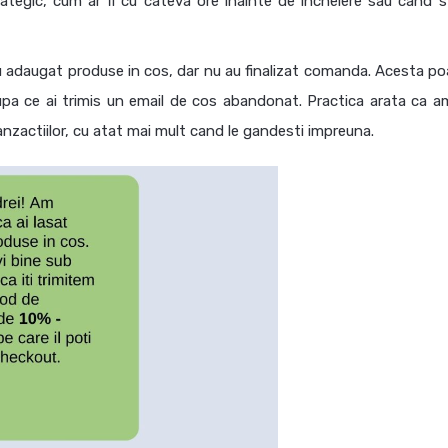
trategic, cum ar fi cu cateva ore inainte de incheiere sau cand s
u adaugat produse in cos, dar nu au finalizat comanda. Acesta poa
upa ce ai trimis un email de cos abandonat. Practica arata ca a
ranzactiilor, cu atat mai mult cand le gandesti impreuna.