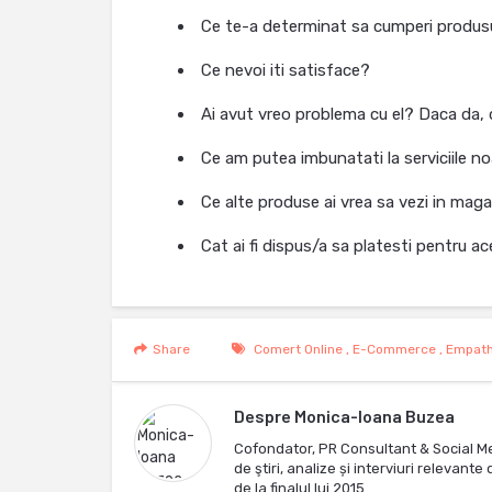
Ce te-a determinat sa cumperi produs
Ce nevoi iti satisface?
Ai avut vreo problema cu el? Daca da, 
Ce am putea imbunatati la serviciile n
Ce alte produse ai vrea sa vezi in maga
Cat ai fi dispus/a sa platesti pentru a
Share
Comert Online
,
E-Commerce
,
Empath
Despre
Monica-Ioana Buzea
Cofondator, PR Consultant & Social M
de ştiri, analize și interviuri relevan
de la finalul lui 2015.