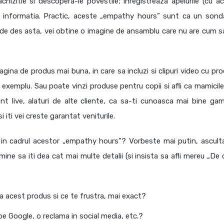
hizitie si descopera-le povestile; inregistreaza apelurile (cu ac
or informatia. Practic, aceste „empathy hours” sunt ca un sond
ent de des asta, vei obtine o imagine de ansamblu care nu are cum s
gina de produs mai buna, in care sa incluzi si clipuri video cu pro
e exemplu. Sau poate vinzi produse pentru copii si afli ca mamicile
nt live, alaturi de alte cliente, ca sa-ti cunoasca mai bine ga
iti vei creste garantat veniturile.
lor, in cadrul acestor „empathy hours”? Vorbeste mai putin, ascult
ine sa iti dea cat mai multe detalii (si insista sa afli mereu „De 
 acest produs si ce te frustra, mai exact?
pe Google, o reclama in social media, etc.?