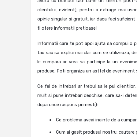
avuta cu brandul tau: da-le un telefon post-ac
clientului, evident), pentru a extrage mai us
opinie singular si gratuit, iar daca faci sufici
ti ofere informatii pretioase!
Informatii care te pot apoi ajuta sa compui o pa
tau sau sa explici mai clar cum se utilizeaza, d
le cumpara ar vrea sa participe la un evenime
produse. Poti organiza un astfel de eveniment si 
Ce fel de intrebari ar trebui sa le pui clienti
mult si pune intrebari deschise, care sa-i determ
dupa orice raspuns primesti):
Ce problema aveai inainte de a cumpara
Cum ai gasit produsul nostru: cautare 