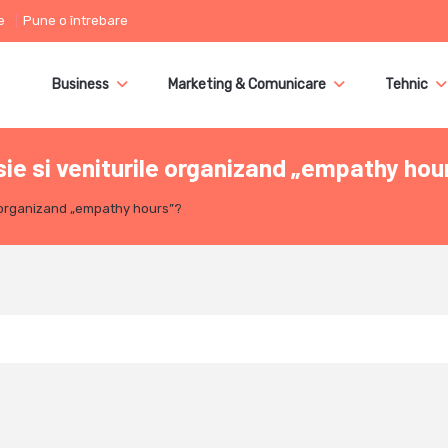
e
Pune o întrebare
Business
Marketing & Comunicare
Tehnic
ie si veniturile organizand „empathy hou
e organizand „empathy hours”?