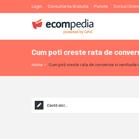
Login
Consultanta Gratuita
Puncte
Cursuri Onlin
Cum poti creste rata de convers
Home
-
Cum poti creste rata de conversie si venituril