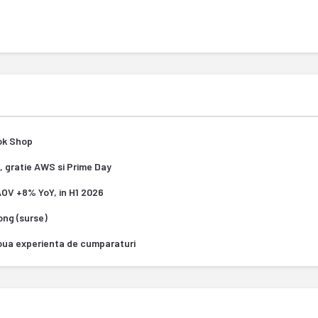
Tok Shop
, gratie AWS si Prime Day
 AOV +8% YoY, in H1 2026
Kong (surse)
oua experienta de cumparaturi