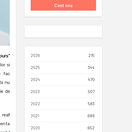
2026
215
ours”
or si
2025
344
e fac
2024
470
ii nu
ie de
2023
507
2022
583
real!
2021
689
rienta
2020
652