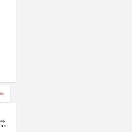
tie
cup
ia.ro