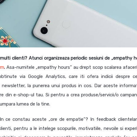
ulti clienti? Atunci organizeaza periodic sesiuni de „empathy h
om
.
Asa-numitele „empathy hours” au drept scop scalarea afaceril
obtinute via Google Analytics, care iti ofera indicii despre c
 la newsletter, la punerea unui produs in cos. Dar aceste informat
 din e-shop-ul tau. Si pentru a crea produse/servicii/o campan
cumpara lumea de la tine.
In ce constau aceste „ore de empatie”? In feedback clientelar 
lienti, pentru a le intelege scopurile, motivatiile, nevoile si expe