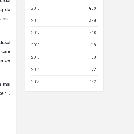
ordul
2019
408
aj de
a nu-
2018
399
2017
418
dusul
2016
418
 care
2015
99
ma de
2014
72
2013
132
a mai
ce? ”,