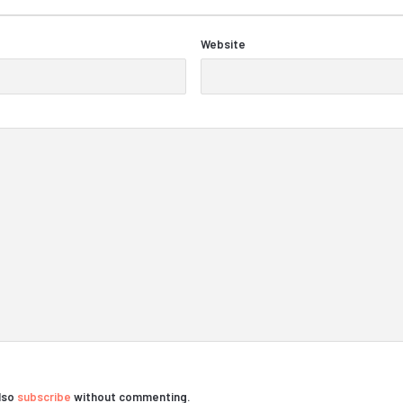
Website
also
subscribe
without commenting.