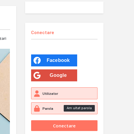
Conectare
zari
Facebook
Google
Am uitat parola