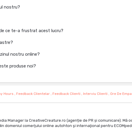
ul nostru?
de ce te-a frustrat acest lucru?
oastre?
zinul nostru online?
ceste produse noi?
y Hours
,
Feedback Clientelar
,
Feedback Clienti
,
Interviu Clienti
,
Ore De Empa
edia Manager la CreativeCreature.ro (agenție de PR și comunicare). Mă o
te din domeniul comerţului online autohton şi internaţional pentru ECOMped