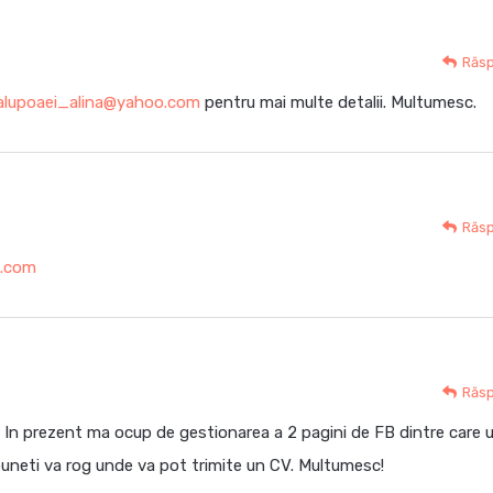
Răs
alupoaei_alina@yahoo.com
pentru mai multe detalii. Multumesc.
Răs
o.com
Răs
i. In prezent ma ocup de gestionarea a 2 pagini de FB dintre care 
spuneti va rog unde va pot trimite un CV. Multumesc!