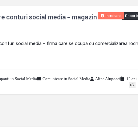
e conturi social media – magazin
Raport
Intrebare
onturi social media – firma care se ocupa cu comercializarea rochi
panii in Social Media
Comunicare in Social Media
Alina Alupoaei
12 ani