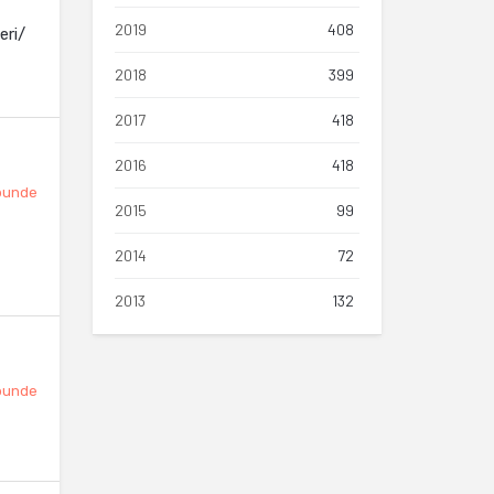
2019
408
eri/
2018
399
2017
418
2016
418
punde
2015
99
2014
72
2013
132
punde