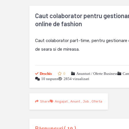
Caut colaborator pentru gestionar
online de fashion
Caut colaborator part-time, pentru gestionare c
de seara si de mireasa.
Deschis
0
Anunturi / Oferte Business
Cam
10 raspuns
2854 vizualizari
Share
Angajat
,
Anunt
,
Job
,
Oferta
Răspunsuri (
)
10