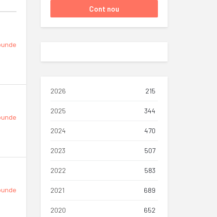
punde
2026
215
2025
344
punde
2024
470
2023
507
2022
583
2021
689
punde
2020
652