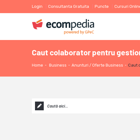
Login
Consultanta Gratuita
Puncte
Cursuri Onlin
Caut colaborator pentru gestio
Home
-
Business
-
Anunturi / Oferte Business
-
Caut c