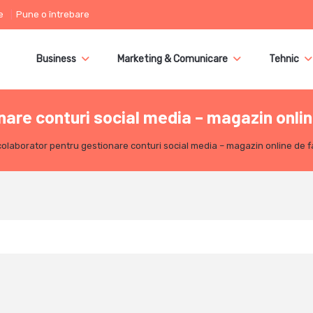
e
Pune o întrebare
Business
Marketing & Comunicare
Tehnic
nare conturi social media – magazin onlin
olaborator pentru gestionare conturi social media – magazin online de 