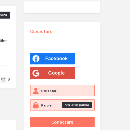
eaza
Conectare
ilor
Facebook
Google
0
Am uitat parola