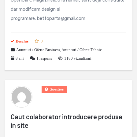
OpenCart. Magazinele,6 la numar, sunt deja construite
dar modificam design si
programare. bettoparts@gmail.com
Deschis
0
Anunturi / Oferte Business
,
Anunturi / Oferte Tehnic
8 ani
1
raspuns
1180 vizualizari
Question
Caut colaborator introducere produse
in site