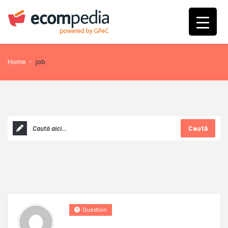
Home
-
job
Caută
Question