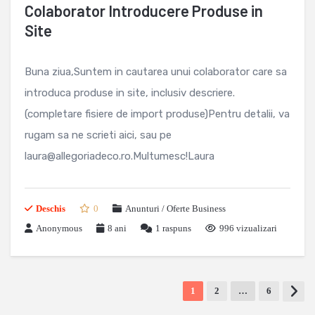
Colaborator Introducere Produse in
Site
Buna ziua,Suntem in cautarea unui colaborator care sa
introduca produse in site, inclusiv descriere.
(completare fisiere de import produse)Pentru detalii, va
rugam sa ne scrieti aici, sau pe
laura@allegoriadeco.ro.Multumesc!Laura
Deschis
0
Anunturi / Oferte Business
Anonymous
8 ani
1
raspuns
996 vizualizari
1
2
…
6