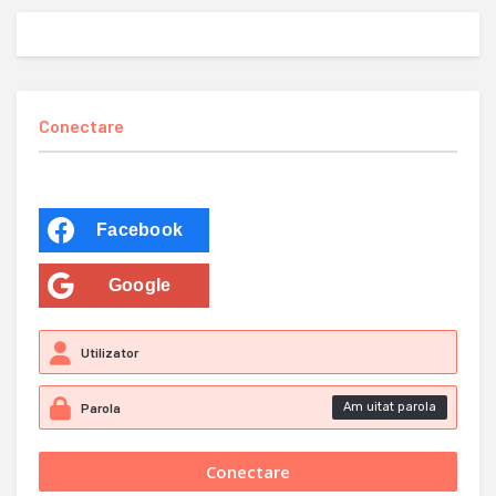
Conectare
Facebook
Google
Am uitat parola