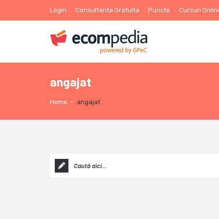
Login
Consultanta Gratuita
Puncte
Cursuri Onlin
angajat
Home
-
angajat