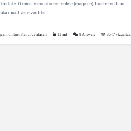
limitate. O mica, mica afacere online (magazin) foarte multi au
lui micut de investitie ...
azin online
,
Planul de afaceri
13 ani
8
Answers
3547 vizualiza