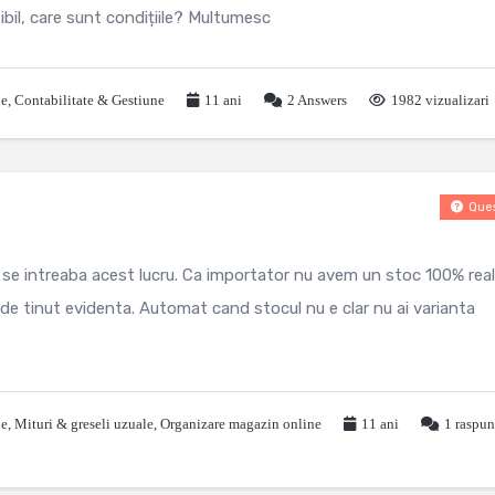
bil, care sunt condițiile? Multumesc
le
,
Contabilitate & Gestiune
11 ani
2
Answers
1982 vizualizari
Ques
 se intreaba acest lucru. Ca importator nu avem un stoc 100% real,
 de tinut evidenta. Automat cand stocul nu e clar nu ai varianta
le
,
Mituri & greseli uzuale
,
Organizare magazin online
11 ani
1
raspun