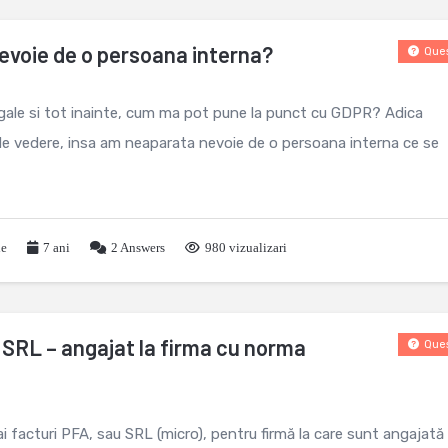
evoie de o persoana interna?
Ques
gale si tot inainte, cum ma pot pune la punct cu GDPR? Adica
de vedere, insa am neaparata nevoie de o persoana interna ce se
le
7 ani
2
Answers
980 vizualizari
 SRL – angajat la firma cu norma
Ques
i facturi PFA, sau SRL (micro), pentru firmă la care sunt angajată