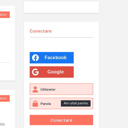
tion
Conectare
Facebook
Google
tion
Am uitat parola
 cu