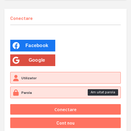
Conectare
Facebook
Google
Am uitat parola