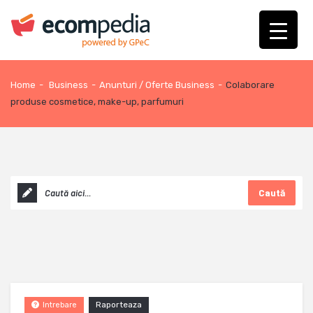
Home
-
Business
-
Anunturi / Oferte Business
-
Colaborare
produse cosmetice, make-up, parfumuri
Caută
Raporteaza
Intrebare