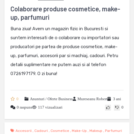
Colaborare produse cosmetice, make-
up, parfumuri
Buna ziua! Avem un magazin fizic in Bucuresti si
suntem interesati de o colaborare cu importatori sau
producatori pe partea de produse cosmetice, make-
up, parfumuri, accesorii par si machiaj, cadouri. Petru
detalii suplimentare ne putem auzi si al telefon
0726197179. O zi buna!
0
Anunturi / Oferte Business
Mureseanu Robert
3 ani
0 raspuns
117 vizualizari
0
Accesorii
,
Cadouri
,
Cosmetice
,
Make-Up
,
Makeup
,
Parfumuri