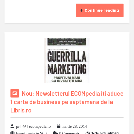
Continue reading
Nou: Newsletterul ECOMpedia iti aduce
1 carte de business pe saptamana de la
Libris.ro
pr [ @ ] ecompedia ro
martie 28, 2014
Evenimente & Stiri
0 Comments
1616 vizualizari