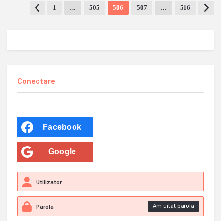
1
…
505
506
507
…
516
Conectare
Facebook
Google
Am uitat parola