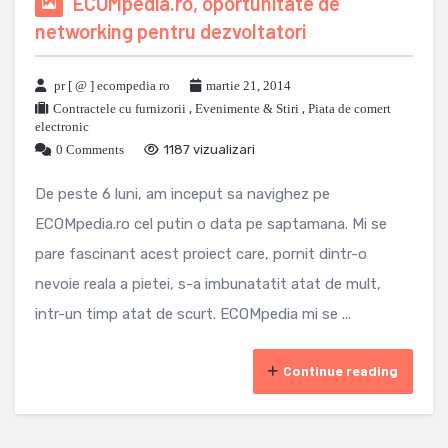
ECOMpedia.ro, oportunitate de
networking pentru dezvoltatori
pr [ @ ] ecompedia ro
martie 21, 2014
Contractele cu furnizorii
,
Evenimente & Stiri
,
Piata de comert
electronic
0 Comments
1187 vizualizari
De peste 6 luni, am inceput sa navighez pe
ECOMpedia.ro cel putin o data pe saptamana. Mi se
pare fascinant acest proiect care, pornit dintr-o
nevoie reala a pietei, s-a imbunatatit atat de mult,
intr-un timp atat de scurt. ECOMpedia mi se ...
Continue reading