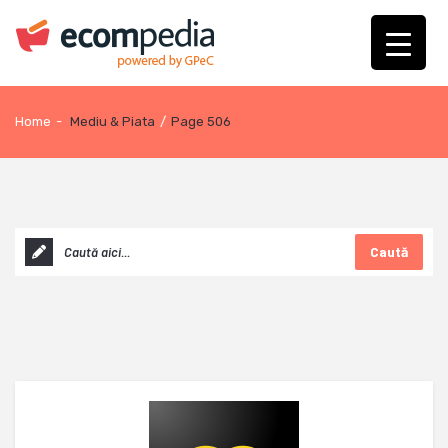
Home
-
Mediu & Piata
/
Page 506
Caută