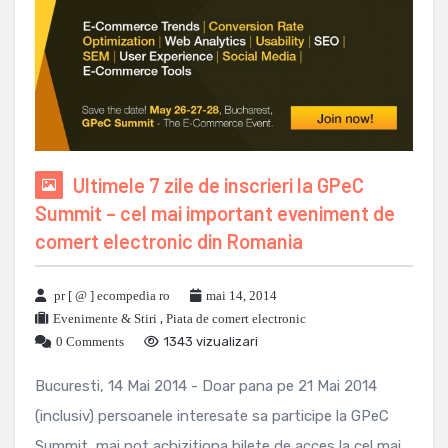
Ultimele 7 zile de inscrieri la GPeC
Summit – cel mai important eveniment de
comert electronic din Romania
pr [ @ ] ecompedia ro
mai 14, 2014
Evenimente & Stiri
,
Piata de comert electronic
0 Comments
1343 vizualizari
Bucuresti, 14 Mai 2014 - Doar pana pe 21 Mai 2014
(inclusiv) persoanele interesate sa participe la GPeC
Summit, mai pot achizitiona bilete de acces la cel mai