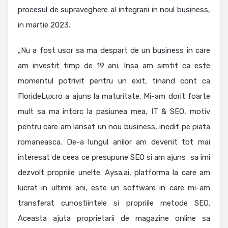
procesul de supraveghere al integrarii in noul business,
in martie 2023.
„Nu a fost usor sa ma despart de un business in care
am investit timp de 19 ani. Insa am simtit ca este
momentul potrivit pentru un exit, tinand cont ca
FlorideLux.ro a ajuns la maturitate. Mi-am dorit foarte
mult sa ma intorc la pasiunea mea, IT & SEO, motiv
pentru care am lansat un nou business, inedit pe piata
romaneasca. De-a lungul anilor am devenit tot mai
interesat de ceea ce presupune SEO si am ajuns sa imi
dezvolt propriile unelte. Aysa.ai, platforma la care am
lucrat in ultimii ani, este un software in care mi-am
transferat cunostiintele si propriile metode SEO.
Aceasta ajuta proprietarii de magazine online sa