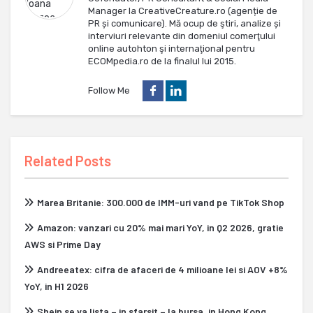
Manager la CreativeCreature.ro (agenție de
PR și comunicare). Mă ocup de ştiri, analize și
interviuri relevante din domeniul comerţului
online autohton şi internaţional pentru
ECOMpedia.ro de la finalul lui 2015.
Follow Me
Related Posts
Marea Britanie: 300.000 de IMM-uri vand pe TikTok Shop
Amazon: vanzari cu 20% mai mari YoY, in Q2 2026, gratie
AWS si Prime Day
Andreeatex: cifra de afaceri de 4 milioane lei si AOV +8%
YoY, in H1 2026
Shein se va lista – in sfarsit – la bursa, in Hong Kong