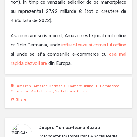
YoY), in timp ce vanzarile sellerilor de pe marketplace
au reprezentat 27,92 miliarde € (tot o crestere de
4,8% fata de 2022).
Asa cum am scris recent, Amazon este jucatorul online
nr. 1 din Germania, unde
influenteaza si comertul offline
si unde se afla companiile e-commerce cu
cea mai
rapida dezvoltare
din Europa.
Amazon
,
Amazon Germania
,
Comert Online
,
E-Commerce
,
Germania
,
Marketplace
,
Marketplace Online
Share
Despre
Monica-Ioana Buzea
Cofondator, PR Consultant & Social Media