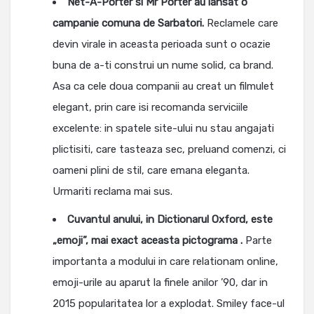
Net-A-Porter si Mr Porter au lansat o
campanie comuna de Sarbatori.
Reclamele care
devin virale in aceasta perioada sunt o ocazie
buna de a-ti construi un nume solid, ca brand.
Asa ca cele doua companii au creat un filmulet
elegant, prin care isi recomanda serviciile
excelente: in spatele site-ului nu stau angajati
plictisiti, care tasteaza sec, preluand comenzi, ci
oameni plini de stil, care emana eleganta.
Urmariti reclama mai sus.
Cuvantul anului, in Dictionarul Oxford, este
„emoji”, mai exact aceasta pictograma
.
Parte
importanta a modului in care relationam online,
emoji-urile au aparut la finele anilor ’90, dar in
2015 popularitatea lor a explodat. Smiley face-ul