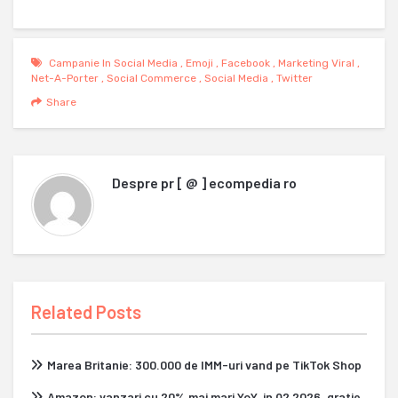
Campanie In Social Media
,
Emoji
,
Facebook
,
Marketing Viral
,
Net-A-Porter
,
Social Commerce
,
Social Media
,
Twitter
Share
Despre
pr [ @ ] ecompedia ro
Related Posts
Marea Britanie: 300.000 de IMM-uri vand pe TikTok Shop
Amazon: vanzari cu 20% mai mari YoY, in Q2 2026, gratie