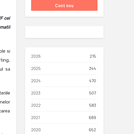
F cei
matii
ole si
2026
215
ting,
2025
344
ul sa
2024
470
2023
507
riile
nelor
2022
583
icarea
2021
689
2020
652