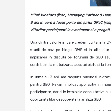
Mihai Vinatoru (foto, Managing Partner & Head
3 ani in care a facut parte din juriul GPeC (re
viitorilor participanti la eveniment si a pregat
Una dintre valorile in care credem cu tarie la D
studii de caz pe blogul DWF si in alte site-
implicarea in discutii pe forumuri de SEO sau
contribuim la maturizarea acestei piete si la for
In urma cu 3 ani, am raspuns bucurosi invitatiei
pentru SEO. Ne-am implicat apoi activ in imbun
participante, dar si in intalnirile consultative c
oportunitatilor descoperite la analiza SEO.