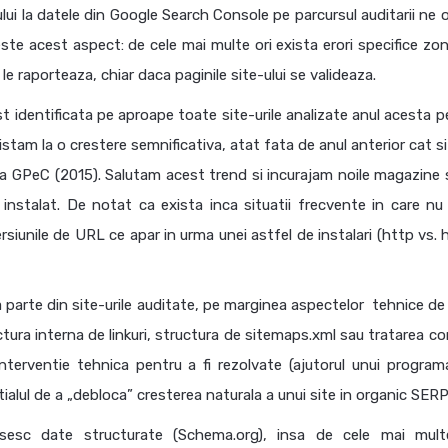
ui la datele din Google Search Console pe parcursul auditarii ne o
este acest aspect: de cele mai multe ori exista erori specifice zon
le raporteaza, chiar daca paginile site-ului se valideaza.
t identificata pe aproape toate site-urile analizate anul acesta p
stam la o crestere semnificativa, atat fata de anul anterior cat si
 la GPeC (2015). Salutam acest trend si incurajam noile magazine 
t instalat. De notat ca exista inca situatii frecvente in care nu
ersiunile de URL ce apar in urma unei astfel de instalari (http vs.
 parte din site-urile auditate, pe marginea aspectelor tehnice de
tura interna de linkuri, structura de sitemaps.xml sau tratarea co
interventie tehnica pentru a fi rezolvate (ajutorul unui programa
alul de a „debloca” cresterea naturala a unui site in organic SERP
osesc date structurate (Schema.org), insa de cele mai mult