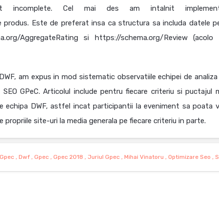
nt incomplete. Cel mai des am intalnit implement
 produs. Este de preferat insa ca structura sa includa datele p
ema.org/AggregateRating si https://schema.org/Review (acolo
ul DWF, am expus in mod sistematic observatiile echipei de analiza
re SEO GPeC. Articolul include pentru fiecare criteriu si puctajul 
, de echipa DWF, astfel incat participantii la eveniment sa poata 
ropriile site-uri la media generala pe fiecare criteriu in parte.
 Gpec
,
Dwf
,
Gpec
,
Gpec 2018
,
Juriul Gpec
,
Mihai Vinatoru
,
Optimizare Seo
,
S