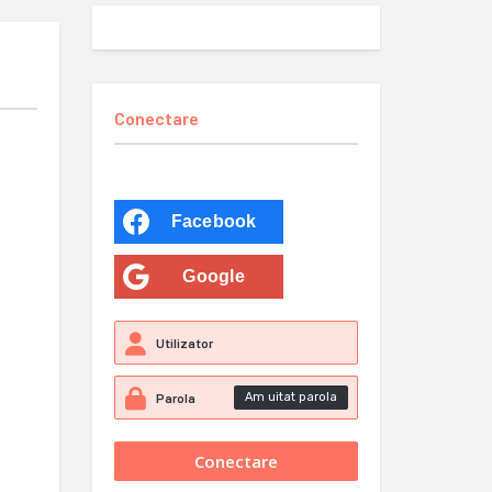
Conectare
Facebook
Google
Am uitat parola