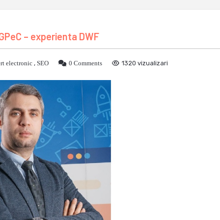
la GPeC – experienta DWF
rt electronic
,
SEO
0 Comments
1320 vizualizari