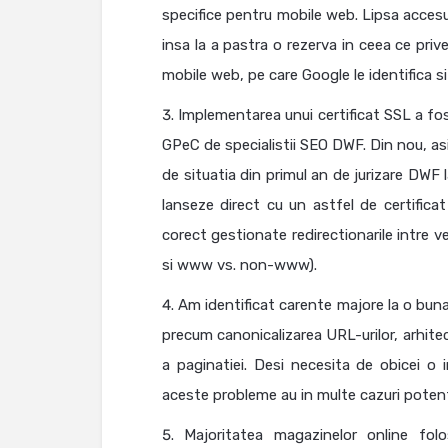
specifice pentru mobile web. Lipsa accesul
insa la a pastra o rezerva in ceea ce priv
mobile web, pe care Google le identifica si 
Implementarea unui certificat SSL a fos
GPeC de specialistii SEO DWF. Din nou, asi
de situatia din primul an de jurizare DWF
lanseze direct cu un astfel de certifica
corect gestionate redirectionarile intre v
si www vs. non-www).
Am identificat carente majore la o buna
precum canonicalizarea URL-urilor, arhitec
a paginatiei. Desi necesita de obicei o 
aceste probleme au in multe cazuri potenti
Majoritatea magazinelor online fol