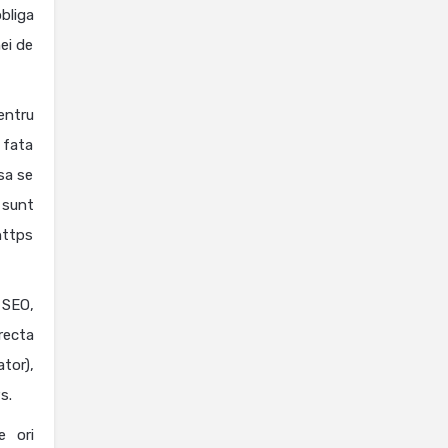
bliga
ei de
entru
 fata
sa se
 sunt
 https
 SEO,
recta
tor),
s.
e ori