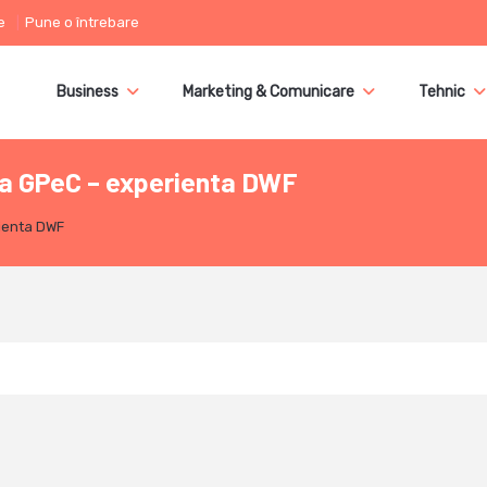
e
Pune o întrebare
Business
Marketing & Comunicare
Tehnic
O la GPeC – experienta DWF
rienta DWF