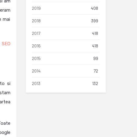
si am
2019
408
deram
e mai
2018
399
2017
418
re SEO
2016
418
2015
99
2014
72
2013
132
to si
istam
partea
Toate
oogle