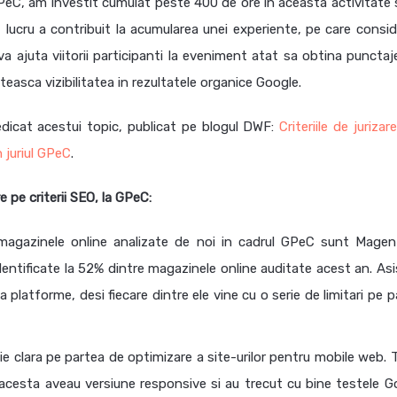
GPeC, am investit cumulat peste 400 de ore in aceasta activitate 
t lucru a contribuit la acumularea unei experiente, pe care consi
a ajuta viitorii participanti la eveniment atat sa obtina punctaj
easca vizibilitatea in rezultatele organice Google.
edicat acestui topic, publicat pe blogul DWF:
Criteriile de juriza
 juriul GPeC
.
e pe criterii SEO, la GPeC:
magazinele online analizate de noi in cadrul GPeC sunt Magen
entificate la 52% dintre magazinele online auditate acest an. As
 platforme, desi fiecare dintre ele vine cu o serie de limitari pe 
e clara pe partea de optimizare a site-urilor pentru mobile web. 
acesta aveau versiune responsive si au trecut cu bine testele G