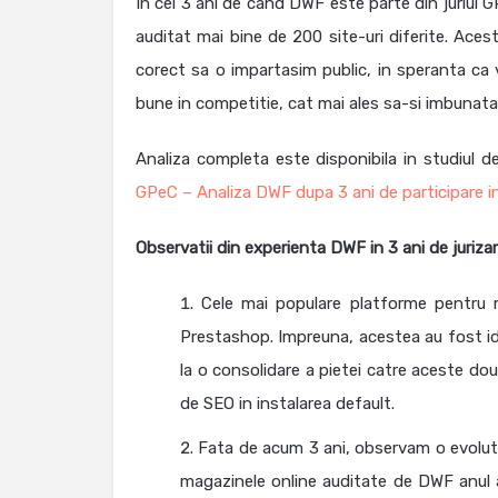
In cei 3 ani de cand DWF este parte din juriul 
auditat mai bine de 200 site-uri diferite. Aces
corect sa o impartasim public, in speranta ca v
bune in competitie, cat mai ales sa-si imbunatat
Analiza completa este disponibila in studiul d
GPeC – Analiza DWF dupa 3 ani de participare in
Observatii din experienta DWF in 3 ani de jurizar
Cele mai populare platforme pentru 
Prestashop. Impreuna, acestea au fost id
la o consolidare a pietei catre aceste doua
de SEO in instalarea default.
Fata de acum 3 ani, observam o evoluti
magazinele online auditate de DWF anul 