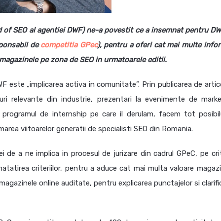
 of SEO al agentiei DWF) ne-a povestit ce a insemnat pentru DW
sponsabil de
competitia GPec
), pentru a oferi cat mai multe infor
i magazinele pe zona de SEO in urmatoarele editii.
WF este „implicarea activa in comunitate”. Prin publicarea de artic
uri relevante din industrie, prezentari la evenimente de marke
 programul de internship pe care il derulam, facem tot posibil
marea viitoarelor generatii de specialisti SEO din Romania.
 de a ne implica in procesul de jurizare din cadrul GPeC, pe crite
atatirea criteriilor, pentru a aduce cat mai multa valoare magazi
u magazinele online auditate, pentru explicarea punctajelor si clarif