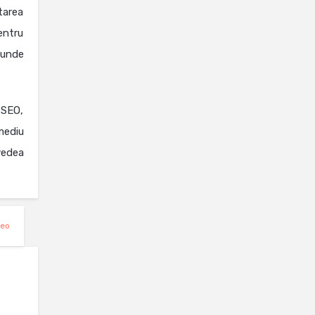
area
entru
 unde
 SEO,
mediu
vedea
eo