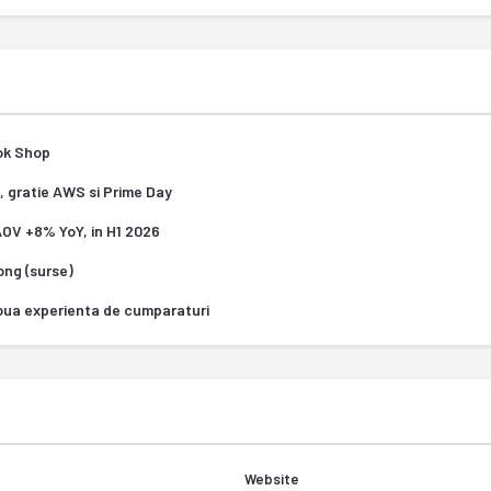
Tok Shop
, gratie AWS si Prime Day
 AOV +8% YoY, in H1 2026
Kong (surse)
oua experienta de cumparaturi
Website