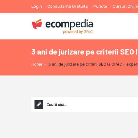
Login
Consultanta Gratuita
Puncte
Cursuri Onlin
3 ani de jurizare pe criterii SE
Home
-
3 ani de jurizare pe criterii SEO la GPeC – expe