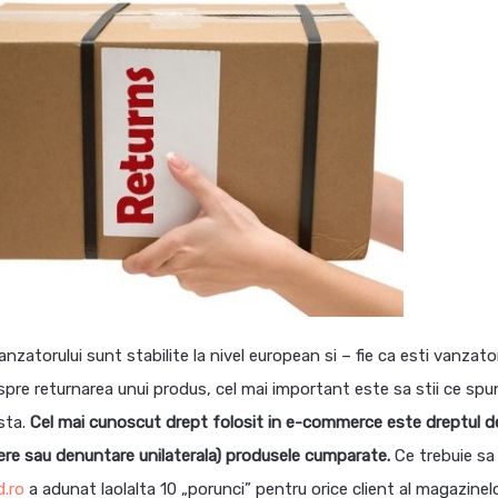
nzatorului sunt stabilite la nivel european si – fie ca esti vanzator
pre returnarea unui produs, cel mai important este sa stii ce spu
sta.
Cel mai cunoscut drept folosit in e-commerce este
dreptul d
ere
sau denuntare unilaterala) produsele cumparate.
Ce trebuie sa
d.ro
a adunat laolalta 10 „porunci” pentru orice client al magazinel