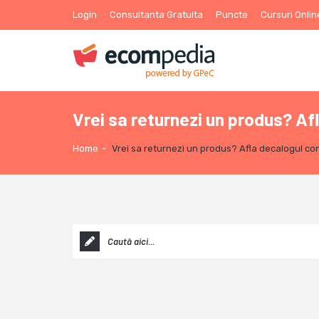
Login
Consultanta Gratuita
Puncte
Cursuri Onlin
Vrei sa returnezi un produs? Af
Home
-
Vrei sa returnezi un produs? Afla decalogul co