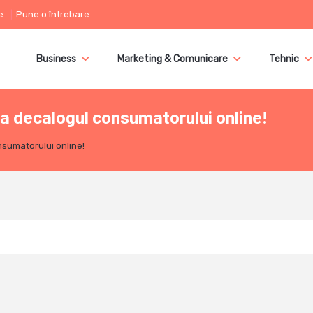
e
Pune o întrebare
Business
Marketing & Comunicare
Tehnic
la decalogul consumatorului online!
nsumatorului online!