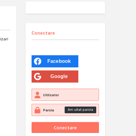
Conectare
izari
Facebook
Google
Am uitat parola