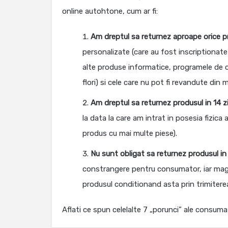
online autohtone, cum ar fi:
Am dreptul sa returnez aproape orice 
personalizate (care au fost inscriptionate
alte produse informatice, programele de ca
flori) si cele care nu pot fi revandute din 
Am dreptul sa returnez produsul in 14 zi
la data la care am intrat in posesia fizica
produs cu mai multe piese).
Nu sunt obligat sa returnez produsul in 
constrangere pentru consumator, iar magaz
produsul conditionand asta prin trimiterea 
Aflati ce spun celelalte 7 „porunci” ale consuma