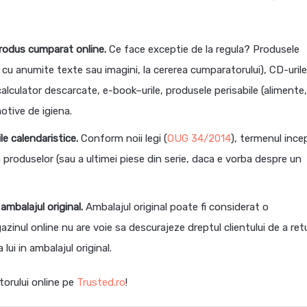
produs cumparat online.
Ce face exceptie de la regula? Produsele
 cu anumite texte sau imagini, la cererea cumparatorului), CD-urile
lculator descarcate, e-book–urile, produsele perisabile (alimente,
motive de igiena.
le calendaristice.
Conform noii legi (
OUG 34/2014
), termenul ince
 a produselor (sau a ultimei piese din serie, daca e vorba despre un
ambalajul original.
Ambalajul original poate fi considerat o
inul online nu are voie sa descurajeze dreptul clientului de a ret
lui in ambalajul original.
torului online pe
Trusted.ro
!