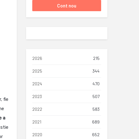
2026
215
2025
344
2024
470
2023
507
, fie
ne
2022
583
e a
2021
689
 stie
2020
652
or