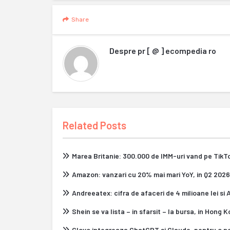
Share
Despre
pr [ @ ] ecompedia ro
Related Posts
Marea Britanie: 300.000 de IMM-uri vand pe Tik
Amazon: vanzari cu 20% mai mari YoY, in Q2 2026
Andreeatex: cifra de afaceri de 4 milioane lei si
Shein se va lista – in sfarsit – la bursa, in Hong 
Glovo integreaza ChatGPT si Claude, pentru o n