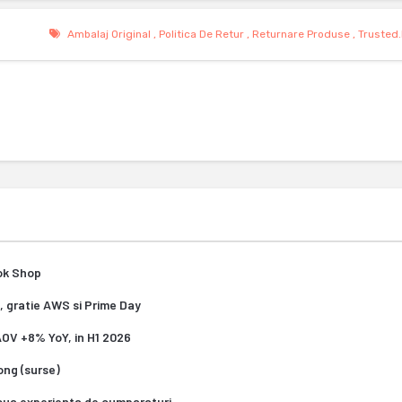
Ambalaj Original
,
Politica De Retur
,
Returnare Produse
,
Trusted
Tok Shop
, gratie AWS si Prime Day
 AOV +8% YoY, in H1 2026
Kong (surse)
oua experienta de cumparaturi