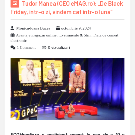
Tudor Manea (CEO eMAG.ro): „De Black
Friday, intr-o zi, vindem cat intr-o luna”
Monica-Ioana Buzea
octombrie 9, 2024
Avantaje magazin online
,
Evenimente & Stiri
,
Piata de comert
electronic
1 Comment
0 vizualizari