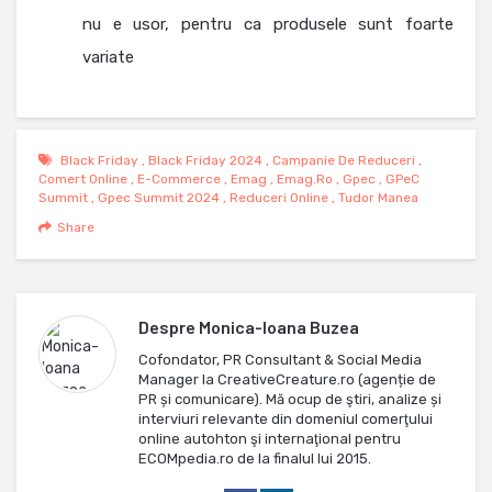
nu e usor, pentru ca produsele sunt foarte
variate
Black Friday
,
Black Friday 2024
,
Campanie De Reduceri
,
Comert Online
,
E-Commerce
,
Emag
,
Emag.ro
,
Gpec
,
GPeC
Summit
,
Gpec Summit 2024
,
Reduceri Online
,
Tudor Manea
Share
Despre
Monica-Ioana Buzea
Cofondator, PR Consultant & Social Media
Manager la CreativeCreature.ro (agenție de
PR și comunicare). Mă ocup de ştiri, analize și
interviuri relevante din domeniul comerţului
online autohton şi internaţional pentru
ECOMpedia.ro de la finalul lui 2015.