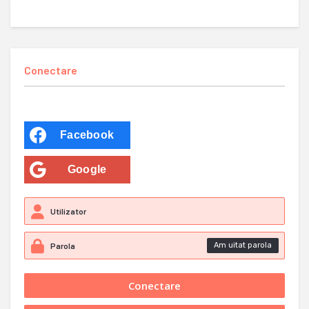
Conectare
Facebook
Google
Am uitat parola