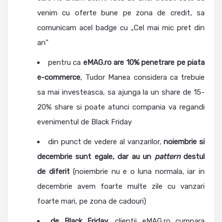
venim cu oferte bune pe zona de credit, sa
comunicam acel badge cu „Cel mai mic pret din
an”
pentru ca
eMAG.ro are 10% penetrare pe piata
e-commerce
, Tudor Manea considera ca trebuie
sa mai investeasca, sa ajunga la un share de 15-
20% share si poate atunci compania va regandi
evenimentul de Black Friday
din punct de vedere al vanzarilor,
noiembrie si
decembrie sunt egale, dar au un
pattern
destul
de diferit
(noiembrie nu e o luna normala, iar in
decembrie avem foarte multe zile cu vanzari
foarte mari, pe zona de cadouri)
de Black Friday
, clientii eMAG.ro cumpara