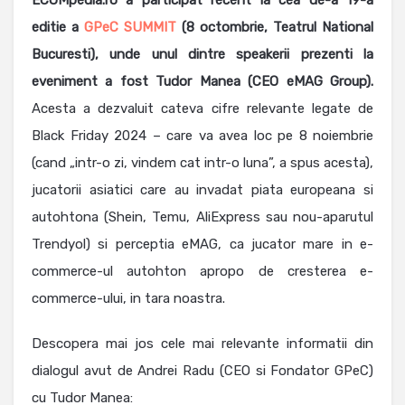
ECOMpedia.ro a participat recent la cea de-a 19-a
editie a
GPeC SUMMIT
(8 octombrie, Teatrul National
Bucuresti), unde unul dintre speakerii prezenti la
eveniment a fost Tudor Manea (CEO eMAG Group).
Acesta a dezvaluit cateva cifre relevante legate de
Black Friday 2024 – care va avea loc pe 8 noiembrie
(cand „intr-o zi, vindem cat intr-o luna”, a spus acesta),
jucatorii asiatici care au invadat piata europeana si
autohtona (Shein, Temu, AliExpress sau nou-aparutul
Trendyol) si perceptia eMAG, ca jucator mare in e-
commerce-ul autohton apropo de cresterea e-
commerce-ului, in tara noastra.
Descopera mai jos cele mai relevante informatii din
dialogul avut de Andrei Radu (CEO si Fondator GPeC)
cu Tudor Manea: