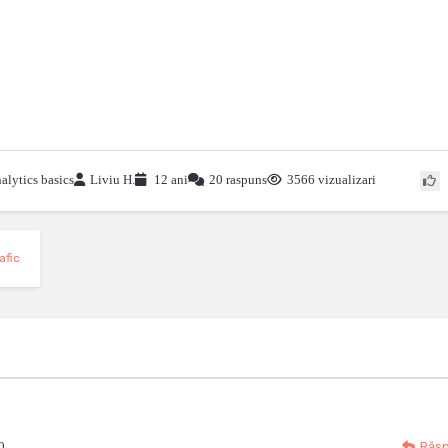
alytics basics
Liviu H.
12 ani
20 raspuns
3566 vizualizari
afic
0
Răs