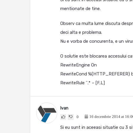
mentionate de tine.
Observ ca multa lume discuta despre
deci alta e problema.
Nu e vorba de concurenta, e un viru
O solutie este blocarea accesului cat
RewriteEngine On
RewriteCond %{HTTP_REFERER} b
RewriteRule ^.* – [F,L]
Ivan
16 decembrie 2014 at 16:0
0
Si eu sunt in aceeasi situatie cu 3 si