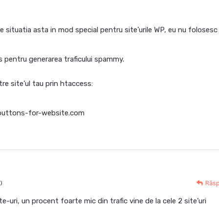
 situatia asta in mod special pentru site’urile WP, eu nu foloses
s pentru generarea traficului spammy.
re site’ul tau prin htaccess:
uttons-for-website.com
0
Răs
te-uri, un procent foarte mic din trafic vine de la cele 2 site’uri