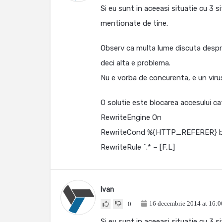
Si eu sunt in aceeasi situatie cu 3 si
mentionate de tine.
Observ ca multa lume discuta despre
deci alta e problema.
Nu e vorba de concurenta, e un viru
O solutie este blocarea accesului cat
RewriteEngine On
RewriteCond %{HTTP_REFERER} b
RewriteRule ^.* – [F,L]
Ivan
16 decembrie 2014 at 16:0
0
Si eu sunt in aceeasi situatie cu 3 si