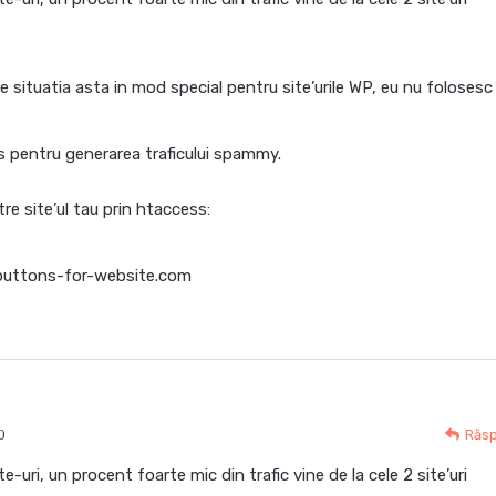
 situatia asta in mod special pentru site’urile WP, eu nu foloses
s pentru generarea traficului spammy.
re site’ul tau prin htaccess:
uttons-for-website.com
0
Răs
te-uri, un procent foarte mic din trafic vine de la cele 2 site’uri