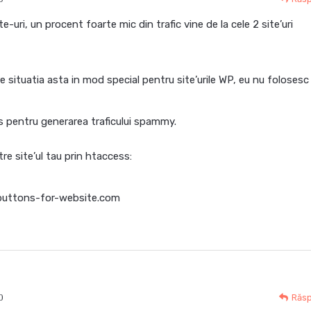
te-uri, un procent foarte mic din trafic vine de la cele 2 site’uri
 situatia asta in mod special pentru site’urile WP, eu nu foloses
s pentru generarea traficului spammy.
re site’ul tau prin htaccess:
uttons-for-website.com
0
Răs