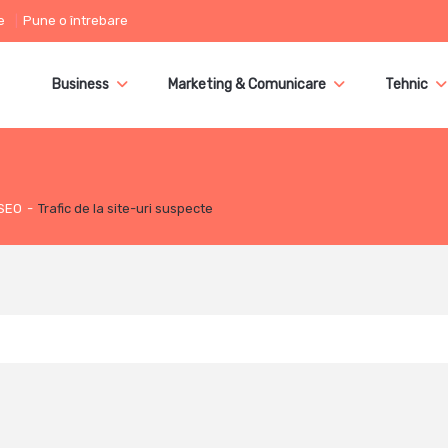
e
Pune o întrebare
Business
Marketing & Comunicare
Tehnic
SEO
-
Trafic de la site-uri suspecte