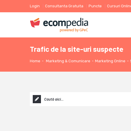
Login
Consultanta Gratuita
Puncte
Cursuri Onlin
Trafic de la site-uri suspecte
Home
-
Marketing & Comunicare
-
Marketing Online
-