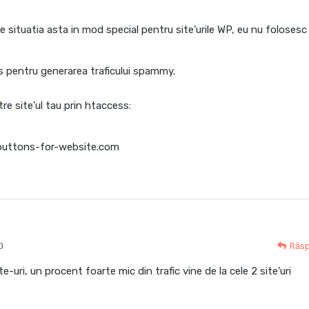
 situatia asta in mod special pentru site’urile WP, eu nu foloses
s pentru generarea traficului spammy.
re site’ul tau prin htaccess:
uttons-for-website.com
0
Răs
te-uri, un procent foarte mic din trafic vine de la cele 2 site’uri