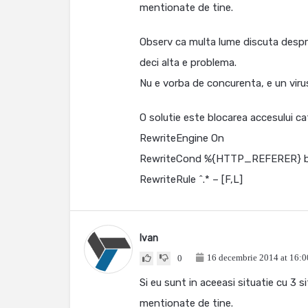
mentionate de tine.
Observ ca multa lume discuta despre
deci alta e problema.
Nu e vorba de concurenta, e un viru
O solutie este blocarea accesului cat
RewriteEngine On
RewriteCond %{HTTP_REFERER} b
RewriteRule ^.* – [F,L]
Ivan
16 decembrie 2014 at 16:0
0
Si eu sunt in aceeasi situatie cu 3 si
mentionate de tine.