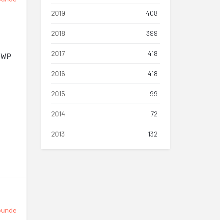
2019
408
2018
399
2017
418
c WP
2016
418
2015
99
2014
72
2013
132
punde