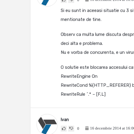
Si eu sunt in aceeasi situatie cu 3 si
mentionate de tine.
Observ ca multa lume discuta despre
deci alta e problema.
Nu e vorba de concurenta, e un viru
O solutie este blocarea accesului cat
RewriteEngine On
RewriteCond %{HTTP_REFERER} b
RewriteRule ^.* – [F,L]
Ivan
16 decembrie 2014 at 16:0
0