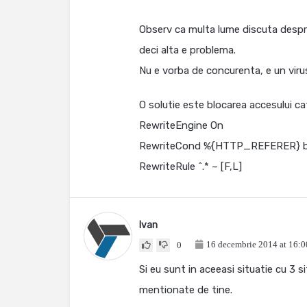
Observ ca multa lume discuta despre
deci alta e problema.
Nu e vorba de concurenta, e un viru
O solutie este blocarea accesului cat
RewriteEngine On
RewriteCond %{HTTP_REFERER} b
RewriteRule ^.* – [F,L]
Ivan
16 decembrie 2014 at 16:0
0
Si eu sunt in aceeasi situatie cu 3 si
mentionate de tine.