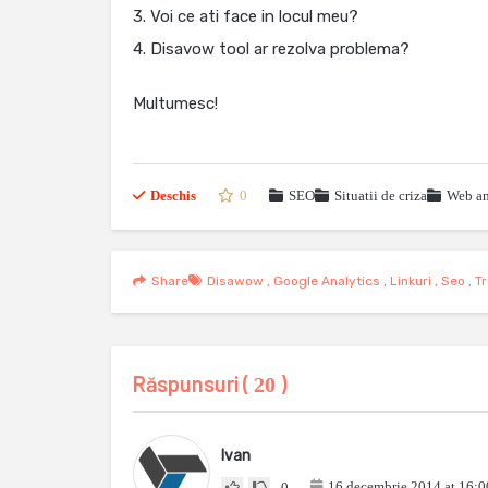
3. Voi ce ati face in locul meu?
4. Disavow tool ar rezolva problema?
Multumesc!
Deschis
0
SEO
Situatii de criza
Web an
Share
Disawow
,
Google Analytics
,
Linkuri
,
Seo
,
Tr
Răspunsuri (
)
20
Ivan
16 decembrie 2014 at 16:0
0