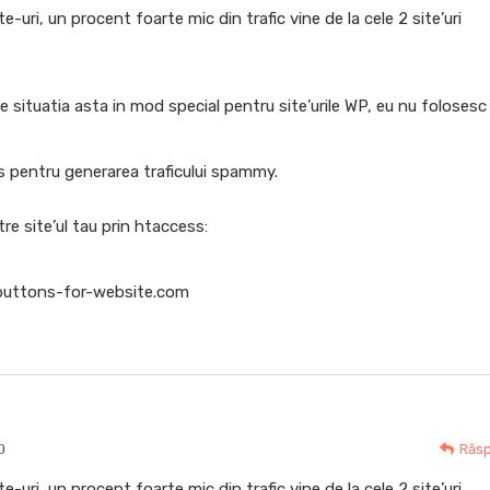
te-uri, un procent foarte mic din trafic vine de la cele 2 site’uri
 situatia asta in mod special pentru site’urile WP, eu nu foloses
s pentru generarea traficului spammy.
re site’ul tau prin htaccess:
uttons-for-website.com
0
Răs
te-uri, un procent foarte mic din trafic vine de la cele 2 site’uri