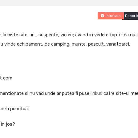
Raport
Intrebare
la niste site-uri… suspecte, zic eu; avand in vedere faptul ca nu 
l meu vinde echipament, de camping, munte, pescuit, vanatoare).
ct com
mentionate si nu vad unde ar putea fi puse linkuri catre site-ul m
ndeti punctual:
 in jos?