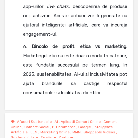
app-urilor:
live chats
, descoperirea de produse
noi, achizitie. Aceste actiuni vor fi generate cu
ajutorul inteligentei artificiale, care va incuraja
engagement-ul.
Dincolo de profit: etica vs marketing.
Marketingul etic nu este doar o moda trecatoare,
este fundatia succesului pe termen lung. In
2025, sustenabilitatea, AI-ul si inclusivitatea pot
ajuta brandurile sa castige respectul
consumatorilor si loialitatea clientilor.
Afaceri Sustenabile
,
AI
,
Aplicatii Comert Online
,
Comert
Online
,
Comert Social
,
E-Commerce
,
Google
,
Inteligenta
Artificiala
,
LLM
,
Marketing Online
,
MMM
,
Shoppable Videos
,
Sustenabilitate
,
Tendinte
,
Youtube