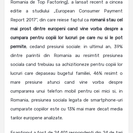
Romania de Top Factoring), a lansat recent a cincea
editie a studiului „European Consumer Payment
Report 2017”, din care reiese faptul ca
romanii stau cel
mai prost dintre europeni cand vine vorba despre a
cumpara pentru copiii lor lucruri pe care nu si le pot
permite
, cedand presiunii sociale: in ultimul an, 39%
dintre parintii din Romania au resimtit presiunea
sociala cand trebuiau sa achizitioneze pentru copiii lor
lucruri care depaseau bugetul familiei, 46% resimt o
mare presiune atunci cand vine vorba despre
cumpararea unui telefon mobil pentru cei mici si, in
Romania, presiunea sociala legata de smartphone-uri
cumparate copiilor este cu 13% mai mare decat media
tarilor europene analizate.
Esantionul a fost de 24.401 respondenti din 24 de tari