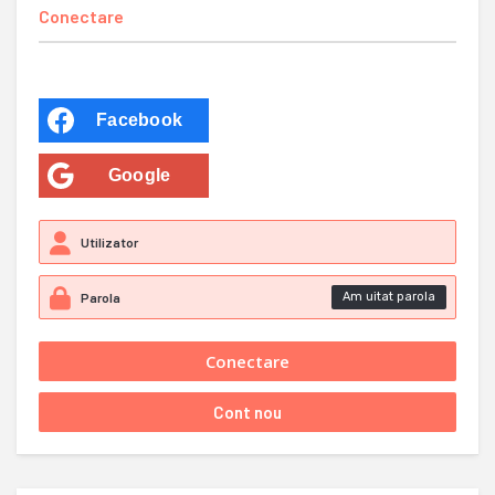
Conectare
Facebook
Google
Am uitat parola