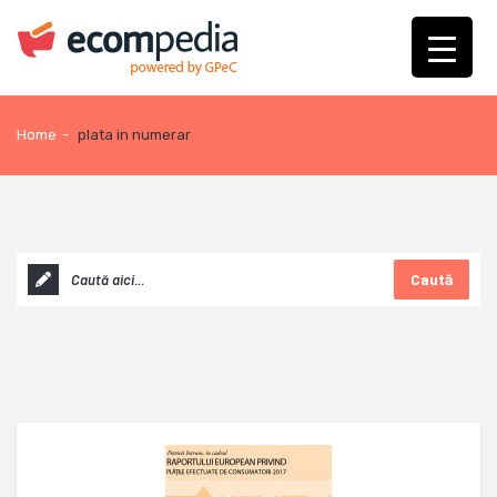
Home
-
plata in numerar
Caută