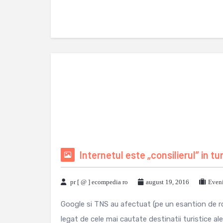
Internetul este „consilierul” in tu
pr [ @ ] ecompedia ro
august 19, 2016
Eveni
Google si TNS au afectuat (pe un esantion de ro
legat de cele mai cautate destinatii turistice ale 