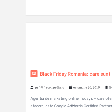
Black Friday Romania: care sunt 
pr [ @ ] ecompedia ro
octombrie 26, 2016
E
Agentia de marketing online Today’s – care ofera
afacere, este Google AdWords Certified Partner s