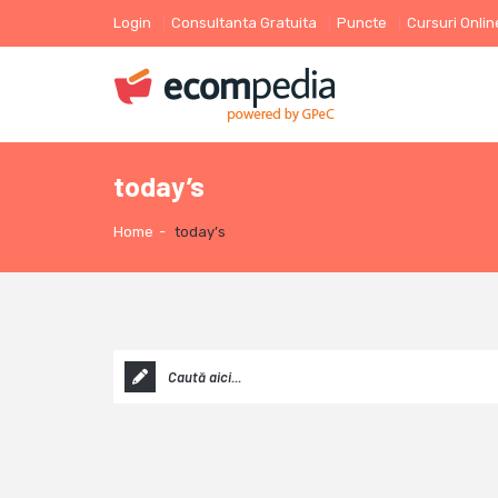
Login
Consultanta Gratuita
Puncte
Cursuri Onlin
today’s
Home
-
today’s