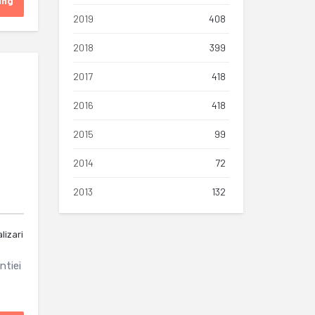
ing
2019
408
2018
399
2017
418
2016
418
2015
99
2014
72
2013
132
lizari
ntiei