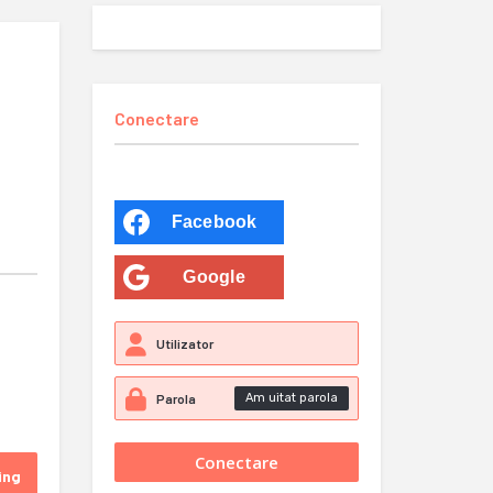
Conectare
Facebook
Google
,
Am uitat parola
ing