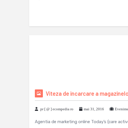
Viteza de incarcare a magazinelo
pr [ @ ] ecompedia ro
mai 31, 2016
Evenime
Agentia de marketing online Today’s (care activ