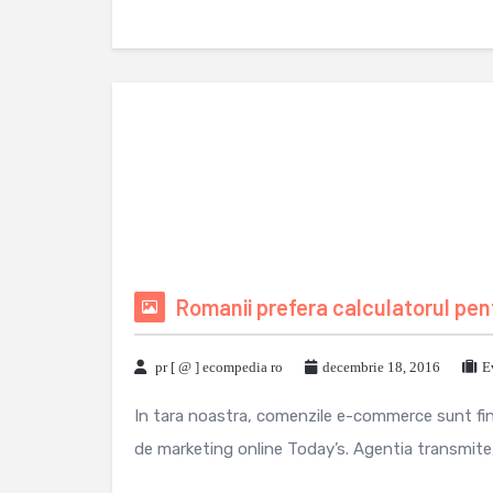
Romanii prefera calculatorul pen
pr [ @ ] ecompedia ro
decembrie 18, 2016
E
In tara noastra, comenzile e-commerce sunt fina
de marketing online Today’s. Agentia transmite,