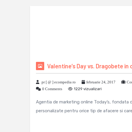
Valentine’s Day vs. Dragobete in c
pr [ @ ] ecompedia ro
februarie 24, 2017
Com
0 Comments
1229 vizualizari
Agentia de marketing online Today’s, fondata de
personalizate pentru orice tip de afacere si car