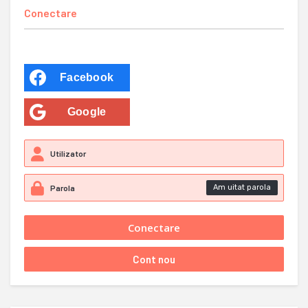
Conectare
Facebook
Google
Am uitat parola