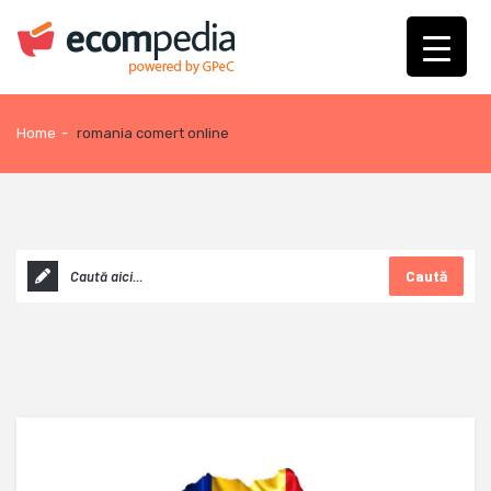
Home
-
romania comert online
Caută