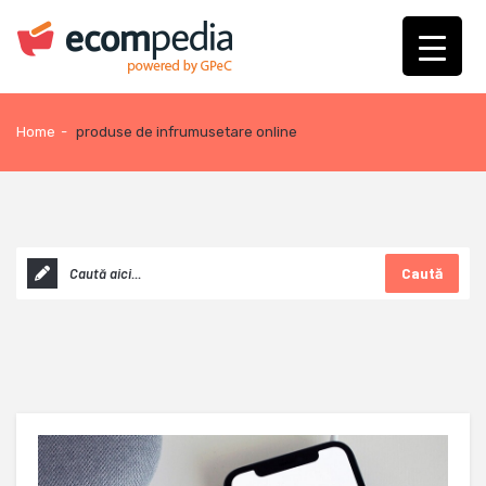
Home
-
produse de infrumusetare online
Caută