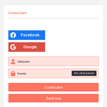
Conectare
Facebook
Google
Am uitat parola