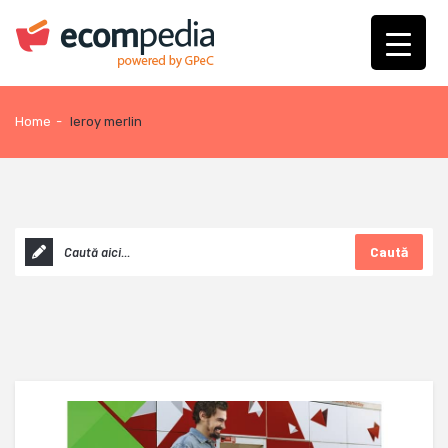
Home
-
leroy merlin
Caută