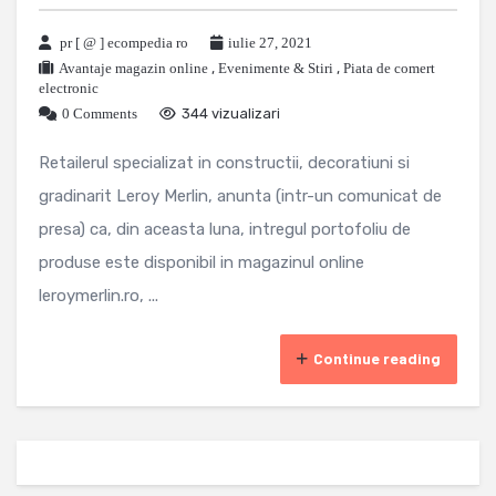
pr [ @ ] ecompedia ro
iulie 27, 2021
Avantaje magazin online
,
Evenimente & Stiri
,
Piata de comert
electronic
0 Comments
344 vizualizari
Retailerul specializat in constructii, decoratiuni si
gradinarit Leroy Merlin, anunta (intr-un comunicat de
presa) ca, din aceasta luna, intregul portofoliu de
produse este disponibil in magazinul online
leroymerlin.ro, ...
Continue reading