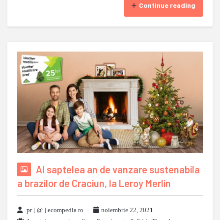
Continue reading
Al saptelea an de vanzare sustenabila
a brazilor de Craciun, la Leroy Merlin
pr [ @ ] ecompedia ro
noiembrie 22, 2021