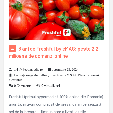
3 ani de Freshful by eMAG: peste 2,2
milioane de comenzi online
pr [ @ ] ecompedia ro
octombrie 23, 2024
Avantaje magazin online
,
Evenimente & Stiri
,
Piata de comert
electronic
0 Comments
0 vizualizari
Freshful (primul hypermarket 100% online din Romania)
anunta, intr-un comunicat de presa, ca aniverseaza 3
ani de la lansare – timp in care a livrat la usile ...