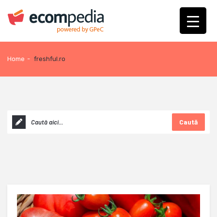
Home
-
freshful.ro
Caută