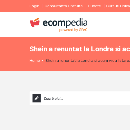
Login
Consultanta Gratuita
Puncte
Cursuri Onlin
Shein a renuntat la Londra si a
Home
-
Shein a renuntat la Londra si acum vrea listar