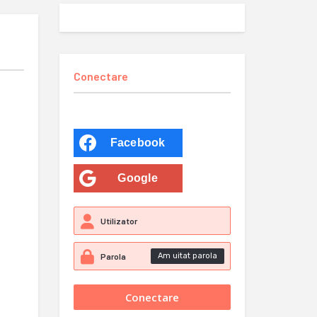
Conectare
Facebook
Google
Am uitat parola