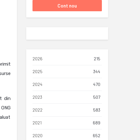
2026
215
rimit
2025
344
 surse
2024
470
2023
507
t din
n ONG
2022
583
valuat
2021
689
2020
652