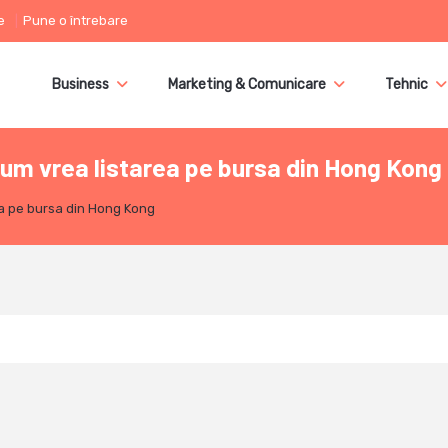
e
Pune o întrebare
Business
Marketing & Comunicare
Tehnic
cum vrea listarea pe bursa din Hong Kong
ea pe bursa din Hong Kong