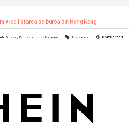
um vrea listarea pe bursa din Hong Kong
te & Stiri
,
Piata de comert electronic
0 Comments
0 vizualizari