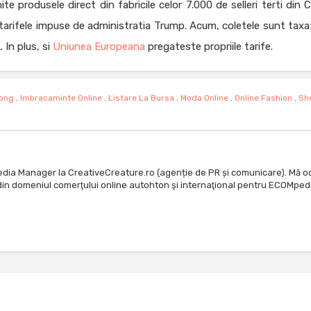
te produsele direct din fabricile celor 7.000 de selleri terti din 
e tarifele impuse de administratia Trump. Acum, coletele sunt taxa
 In plus, si
Uniunea Europeana
pregateste propriile tarife.
ong
,
Imbracaminte Online
,
Listare La Bursa
,
Moda Online
,
Online Fashion
,
Sh
edia Manager la CreativeCreature.ro (agenție de PR și comunicare). Mă o
te din domeniul comerţului online autohton şi internaţional pentru ECOMped