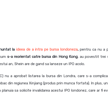
enuntat la
ideea de a intra pe bursa londoneza
,
pentru ca nu a p
 acum
s-a reorientat catre bursa din Hong Kong
, au povestit trei
acestui an, Shein are de gand sa lanseze un IPO acolo.
) nu a aprobat listarea la bursa din Londra, care s-a complica
bac din regiunea Xinjiang (produs prin munca fortata). In plus, u
 planuia sa solicite invalidarea acestui IPO londonez, care ar fi e