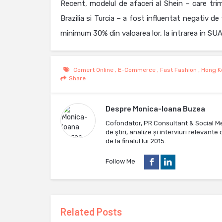
Recent, modelul de afaceri al Shein – care trimi
Brazilia si Turcia – a fost influentat negativ d
minimum 30% din valoarea lor, la intrarea in SUA.
Comert Online
,
E-Commerce
,
Fast Fashion
,
Hong K
Share
Despre
Monica-Ioana Buzea
Cofondator, PR Consultant & Social M
de ştiri, analize și interviuri relevan
de la finalul lui 2015.
Follow Me
Related Posts