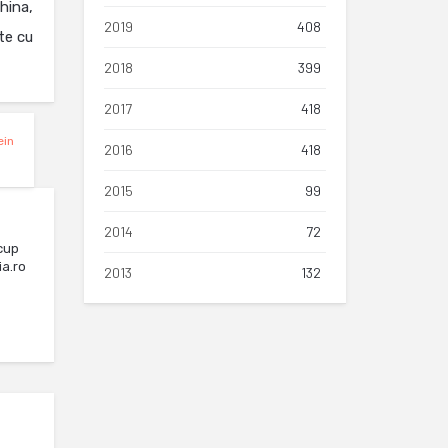
China,
2019
408
te cu
2018
399
2017
418
ein
2016
418
2015
99
2014
72
cup
ia.ro
2013
132