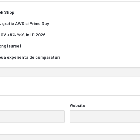
Tok Shop
, gratie AWS si Prime Day
 AOV +8% YoY, in H1 2026
Kong (surse)
oua experienta de cumparaturi
Website