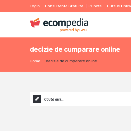
Login
Consultanta Gratuita
Puncte
Cursuri Onlin
decizie de cumparare online
Home
-
decizie de cumparare online