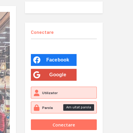
Conectare
Facebook
Google
Am uitat parola