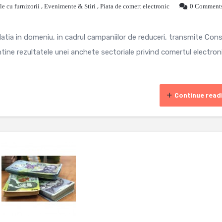
le cu furnizorii
,
Evenimente & Stiri
,
Piata de comert electronic
0 Comment
atia in domeniu, in cadrul campaniilor de reduceri, transmite Consi
ine rezultatele unei anchete sectoriale privind comertul electroni
Continue read