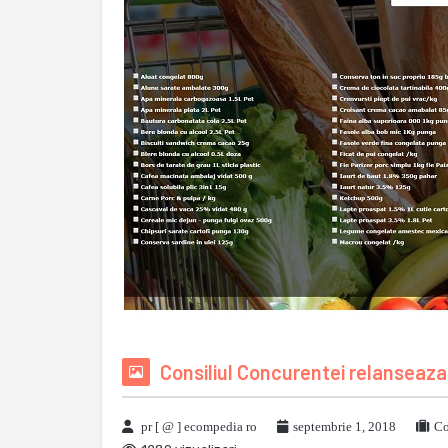
Consiliul Concurentei relanseaza
pr [ @ ] ecompedia ro
septembrie 1, 2018
Co