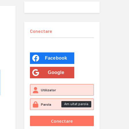
Conectare
Facebook
Google
Am uitat parola