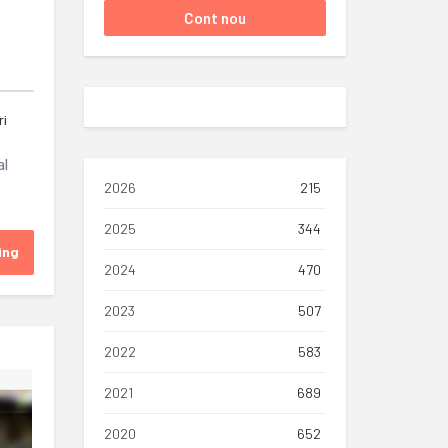
ri
al
2026
215
2025
344
ing
2024
470
2023
507
2022
583
2021
689
2020
652