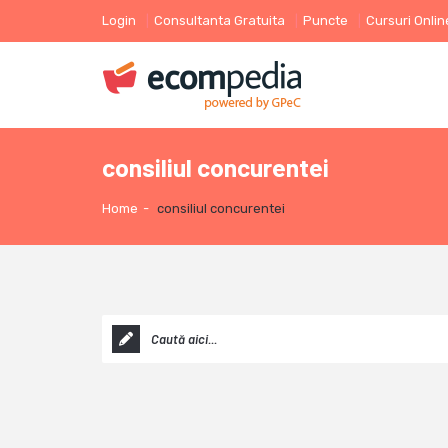
Login
Consultanta Gratuita
Puncte
Cursuri Onlin
consiliul concurentei
Home
-
consiliul concurentei