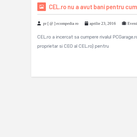
CEL.ro nu a avut bani pentru cu
pr [ @ ] ecompedia ro
aprilie 23, 2016
Eveni
CEL.ro a incercat sa cumpere rivalul PCGarage.ro,
proprietar si CEO al CEL.ro) pentru