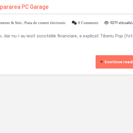
mpararea PC Garage
mente & Stiri
,
Piata de comert electronic
0 Comments
1071 vizualiz
 dar nu i-au iesit socotelile financiare, a explicat Tiberiu Pop (fot
Continue read