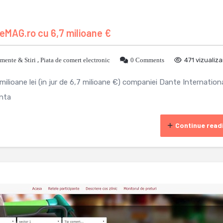
eMAG.ro cu 6,7 milioane €
mente & Stiri
,
Piata de comert electronic
0 Comments
471 vizualiza
ilioane lei (in jur de 6,7 milioane €) companiei Dante Internation
unta
Continue read