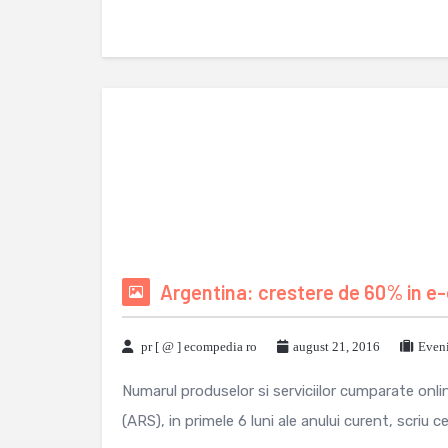
Argentina: crestere de 60% in e
pr [ @ ] ecompedia ro
august 21, 2016
Eveni
Numarul produselor si serviciilor cumparate onli
(ARS), in primele 6 luni ale anului curent, scriu cei 