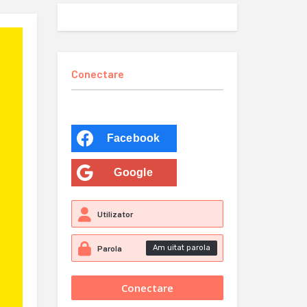
Conectare
Facebook
Google
Am uitat parola