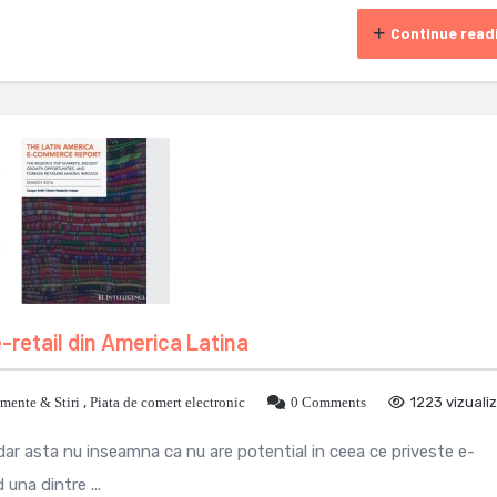
Continue read
e-retail din America Latina
mente & Stiri
,
Piata de comert electronic
0 Comments
1223 vizualiz
ar asta nu inseamna ca nu are potential in ceea ce priveste e-
una dintre ...