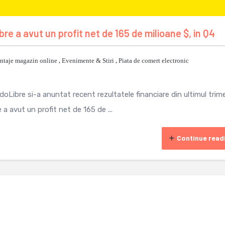
 a avut un profit net de 165 de milioane $, in Q4
ntaje magazin online
,
Evenimente & Stiri
,
Piata de comert electronic
bre si-a anuntat recent rezultatele financiare din ultimul trim
 a avut un profit net de 165 de ...
Continue read