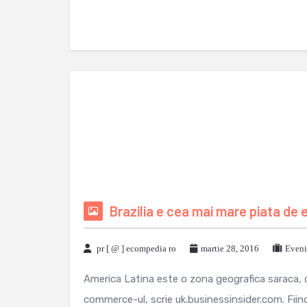
Brazilia e cea mai mare piata de 
pr [ @ ] ecompedia ro
martie 28, 2016
Eveni
America Latina este o zona geografica saraca, d
commerce-ul, scrie uk.businessinsider.com. Fiind 