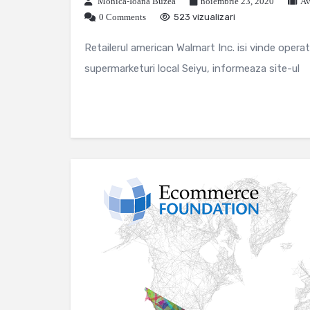
Monica-Ioana Buzea
noiembrie 23, 2020
Av
0 Comments
523 vizualizari
Retailerul american Walmart Inc. isi vinde operati
supermarketuri local Seiyu, informeaza site-ul