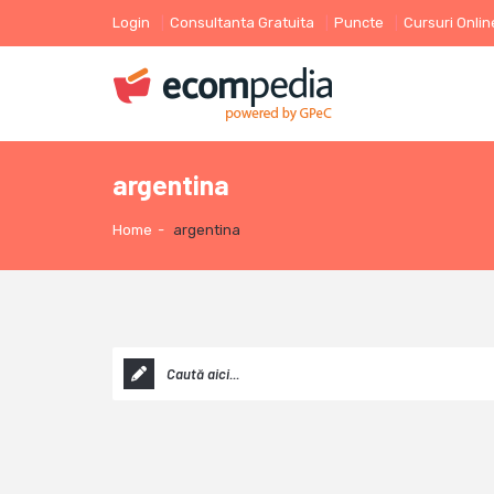
Login
Consultanta Gratuita
Puncte
Cursuri Onlin
argentina
Home
-
argentina