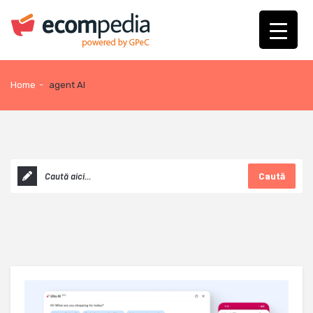
Home
-
agent AI
Caută