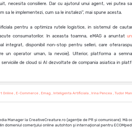
t, necesita consiliere. Dar cu ajutorul unui agent, vei putea sa 
 cum sa le implementezi, cum sa le instalezi”, mai spune acesta.
ificiala pentru a optimiza rutele logistice, in sistemul de cauta
facute consumatorilor. In aceasta toamna, eMAG a anuntat
un
al integrat, disponibil non-stop pentru selleri, care ofera raspu
catre un operator uman, la nevoie). Ulterior, platforma a semn
serviciile de cloud si AI dezvoltate de compania asiatica in plat
t Online
,
E-Commerce
,
Emag
,
Inteligenta Artificiala
,
Irina Pencea
,
Tudor Ma
edia Manager la CreativeCreature.ro (agenție de PR și comunicare). Mă o
te din domeniul comerţului online autohton şi internaţional pentru ECOMped