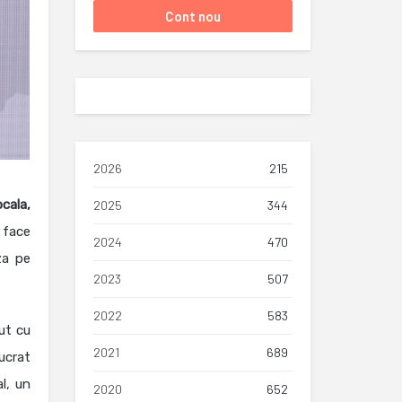
2026
215
cala,
2025
344
 face
2024
470
za pe
2023
507
2022
583
ut cu
2021
689
ucrat
l, un
2020
652