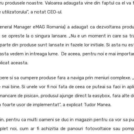
 produsele noastre. Valoarea adaugata vine din faptul ca el va f
 utilizatorului”, a notat CEO-ul.
eneral Manager eMAG Romania) a adaugat ca dezvoltarea produ
 se opreste la o singura lansare. „Nu e un moment in care sa t
parte din produse sunt lansate in fazele lor initiale. Si asta nu e
Si asta vedem in intreaga lume. De aceea, pentru noi e mai importa
licat aceasta.
pere si sa cumpere produse fara a naviga prin meniuri complexe. 
e mai bine. Si unele vor fi noi fata de ceea ce puteai sa faci in apl
ncare de pisica», produsul ajunge direct la easybox, fara alte det
in foarte usor de implementat”, a explicat Tudor Manea.
zin, pentru ca multi oameni se duc in magazin pentru ca vor sa pu
omplet noi, cum ar fi achizitia de panouri fotovoltaice sau pom