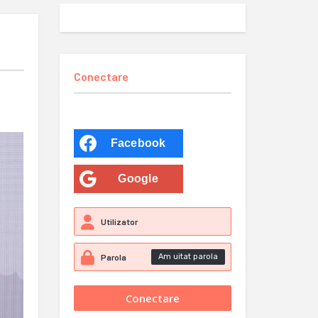
Conectare
Facebook
Google
Am uitat parola