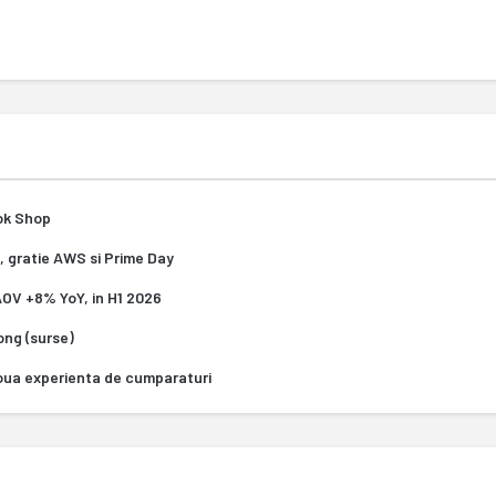
Tok Shop
, gratie AWS si Prime Day
 AOV +8% YoY, in H1 2026
Kong (surse)
oua experienta de cumparaturi