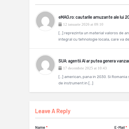
eMAG.ro: cautarile amuzante ale lui 
12 ianuarie 2026 at 09:10
[…] reprezinta un material valoros de a
integral cu tehnologie locala, care va de
SUA: agentii AI ar putea genera vanzar
17 decembrie 2025 at 10:43
[…] american, pana in 2030. Si Romania 
de instrument in […]
Leave A Reply
Name
*
E-Mail
*