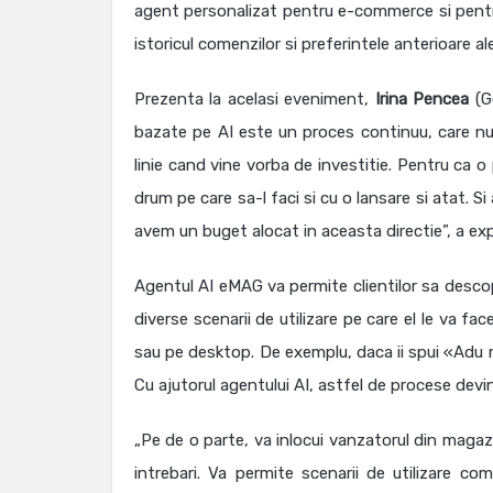
agent personalizat pentru e-commerce si pentru
istoricul comenzilor si preferintele anterioare ale
Prezenta la acelasi eveniment,
Irina Pencea
(G
bazate pe AI este un proces continuu, care nu
linie cand vine vorba de investitie. Pentru ca o 
drum pe care sa-l faci si cu o lansare si atat. 
avem un buget alocat in aceasta directie”, a exp
Agentul AI eMAG va permite clientilor sa desco
diverse scenarii de utilizare pe care el le va fac
sau pe desktop. De exemplu, daca ii spui «Adu ma
Cu ajutorul agentului AI, astfel de procese dev
„Pe de o parte, va inlocui vanzatorul din maga
intrebari. Va permite scenarii de utilizare c