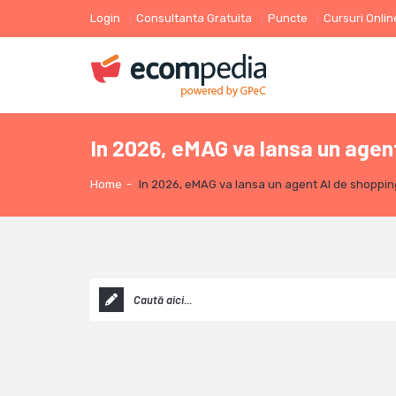
Login
Consultanta Gratuita
Puncte
Cursuri Onlin
In 2026, eMAG va lansa un agen
Home
-
In 2026, eMAG va lansa un agent AI de shoppin