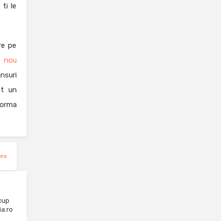
ti le
re pe
 nou
nsuri
at un
forma
nea
cup
ia.ro