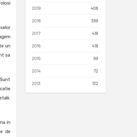
olosi
2019
408
2018
399
selor
2017
418
ragem
ste un
2016
418
nt sa
2015
99
2014
72
„Sunt
2013
132
icatie
alii.
na in
pe de