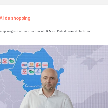
AI de shopping
ntaje magazin online
,
Evenimente & Stiri
,
Piata de comert electronic