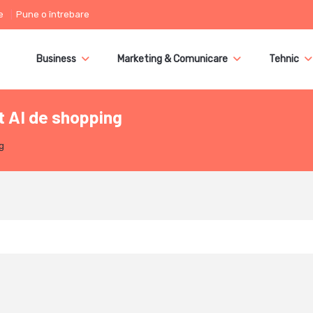
e
Pune o întrebare
Business
Marketing & Comunicare
Tehnic
t AI de shopping
g