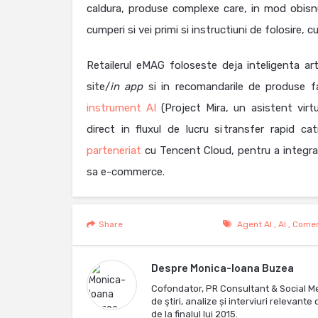
caldura, produse complexe care, in mod obisnui
cumperi si vei primi si instructiuni de folosire,
Retailerul eMAG foloseste deja inteligenta art
site/
in app
si in recomandarile de produse 
instrument AI
(Project Mira, un asistent virtu
direct in fluxul de lucru si transfer rapid 
parteneriat
cu Tencent Cloud, pentru a integra 
sa e-commerce.
Share
Agent AI
,
AI
,
Comer
Despre
Monica-Ioana Buzea
Cofondator, PR Consultant & Social M
de ştiri, analize și interviuri relevan
de la finalul lui 2015.