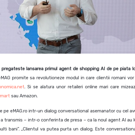
pregateste lansarea primul agent de shopping AI de pe piata lo
MAG promite sa revolutioneze modul in care clientii romani vor
onomica.net
. Si se alatura unor retaileri online mari care mizea
lmart
sau Amazon.
e pe eMAG.ro intr-un dialog conversational asemanator cu cel av
 transmis – intr-o conferinta de presa – ca la noul agent AI au l
lti bani”. „Clientul va putea purta un dialog. Este conversationa