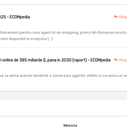
2025 - ECOMpedia
Răs
ntrenament pentru noul agent AI de shopping, primul din Romania constru
veni disponibil la inceputul […]
i online de 385 miliarde $, pana in 2030 (raport) - ECOMpedia
Răs
se va alinia acestei tendinte a comertului agentic: eMAG.ro va lansa un as
Website