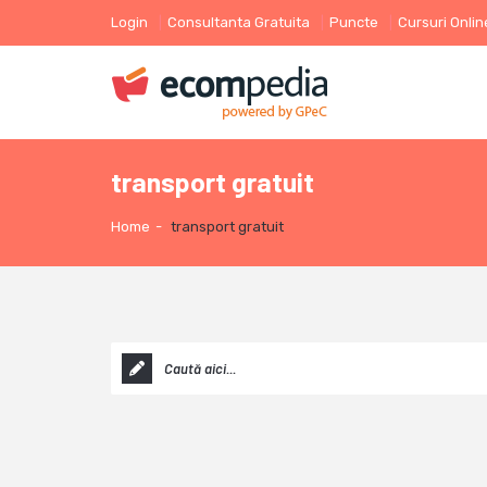
Login
Consultanta Gratuita
Puncte
Cursuri Onlin
transport gratuit
Home
-
transport gratuit