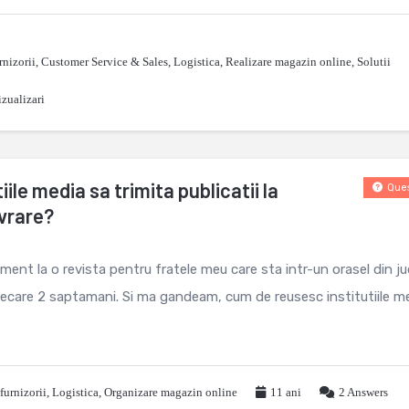
rnizorii
,
Customer Service & Sales
,
Logistica
,
Realizare magazin online
,
Solutii
zualizari
ile media sa trimita publicatii la
Ques
ivrare?
ent la o revista pentru fratele meu care sta intr-un orasel din ju
 fiecare 2 saptamani. Si ma gandeam, cum de reusesc institutiile m
furnizorii
,
Logistica
,
Organizare magazin online
11 ani
2
Answers