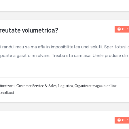
reutate volumetrica?
Ques
si randul meu sa ma aflu in imposibilitatea unei solutii. Sper totusi 
i poate a gasit o rezolvare. Treaba sta cam asa: Unele produse din
furnizorii
,
Customer Service & Sales
,
Logistica
,
Organizare magazin online
zualizari
Ques