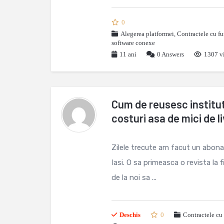
0
Alegerea platformei
,
Contractele cu fu
software conexe
11 ani
0
Answers
1307 vi
Cum de reusesc instituti
costuri asa de mici de l
Zilele trecute am facut un abonam
Iasi. O sa primeasca o revista la
de la noi sa ...
Deschis
0
Contractele cu 