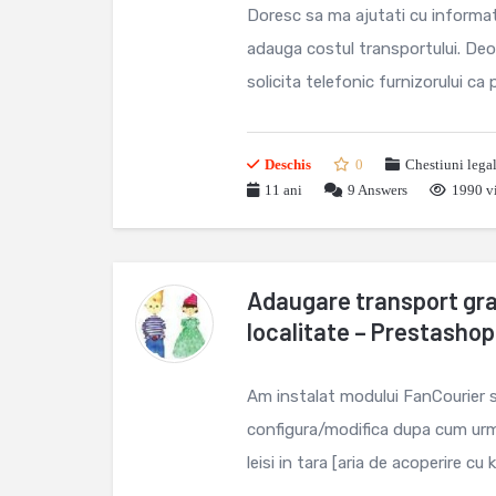
Doresc sa ma ajutati cu informat
adauga costul transportului. Deoa
solicita telefonic furnizorului ca p
Deschis
0
Chestiuni lega
11 ani
9
Answers
1990 vi
Adaugare transport gra
localitate – Prestashop
Am instalat modului FanCourier s
configura/modifica dupa cum urm
leisi in tara [aria de acoperire cu