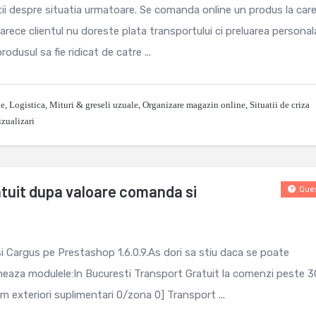
ii despre situatia urmatoare. Se comanda online un produs la car
rece clientul nu doreste plata transportului ci preluarea personal
rodusul sa fie ridicat de catre ...
le
,
Logistica
,
Mituri & greseli uzuale
,
Organizare magazin online
,
Situatii de criza
zualizari
tuit dupa valoare comanda si
Ques
i Cargus pe Prestashop 1.6.0.9.As dori sa stiu daca se poate
eaza modulele:In Bucuresti Transport Gratuit la comenzi peste 
 km exteriori suplimentari 0/zona 0] Transport ...