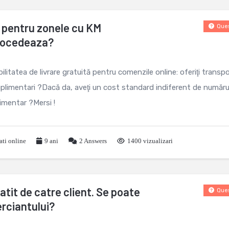
şi pentru zonele cu KM
Ques
procedeaza?
bilitatea de livrare gratuită pentru comenzile online: oferiţi transp
uplimentari ?Dacă da, aveţi un cost standard indiferent de număru
imentar ?Mersi !
ati online
9 ani
2
Answers
1400 vizualizari
atit de catre client. Se poate
Ques
erciantului?