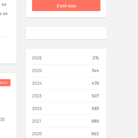
e se
a se
2026
215
2025
344
2024
470
tion
2023
507
2022
583
300
2021
689
2020
652