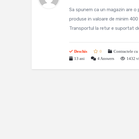
Sa spunem ca un magazin are o po
produse in valoare de minim 400 le
Transportul la retur e suportat de 
Deschis
0
Contractele cu 
13 ani
4
Answers
1432 vi