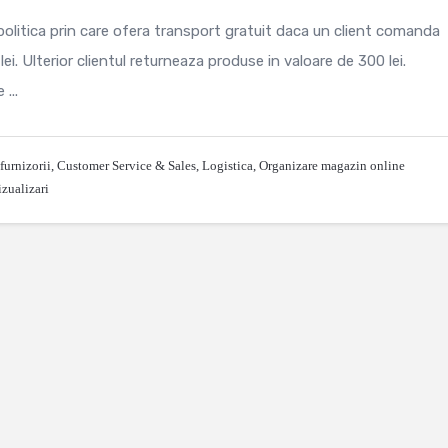
litica prin care ofera transport gratuit daca un client comanda
i. Ulterior clientul returneaza produse in valoare de 300 lei.
...
furnizorii
,
Customer Service & Sales
,
Logistica
,
Organizare magazin online
zualizari