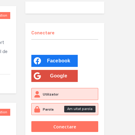
tion
Conectare
ort
l de
Facebook
Google
Am uitat parola
tion