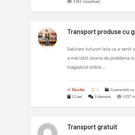
1361 vizualizari
Transport produse cu g
Salutare tuturor! Iata ca a venit 
a mai izbit cineva de problema s
magazinul online ...
Deschis
0
Contractele cu 
12 ani
3
Answers
1357 vi
Transport gratuit