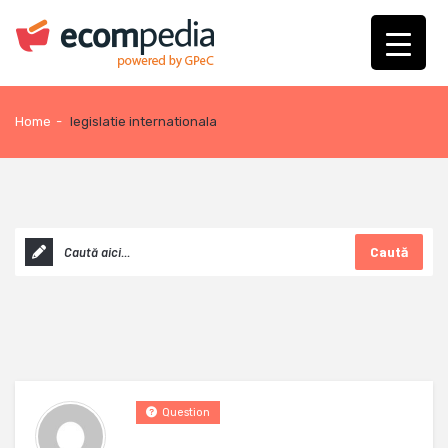
Home
-
legislatie internationala
Caută
Question