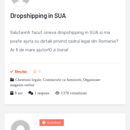
Dropshipping in SUA
Salutare!A facut cineva dropshipping in SUA si ma
poate ajuta cu detalii privind cadrul legal din Romania?
Ar fi de mare ajutor!O zi buna!
Deschis
0
Chestiuni legale
,
Contractele cu furnizorii
,
Organizare
magazin online
8 ani
1
raspuns
1378 vizualizari
Question