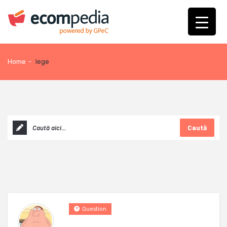
Home
-
lege
Caută
Question