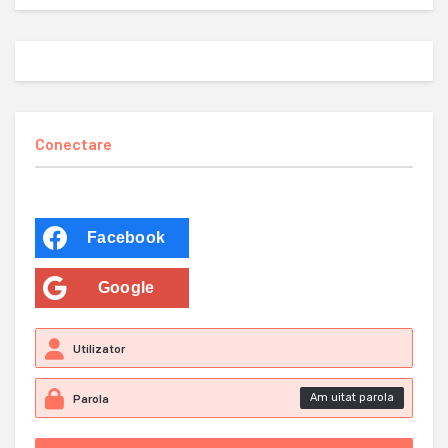
Conectare
Facebook
Google
Am uitat parola