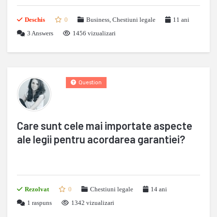
Deschis
0
Business
,
Chestiuni legale
11 ani
3
Answers
1456 vizualizari
Question
Care sunt cele mai importate aspecte
ale legii pentru acordarea garantiei?
Rezolvat
0
Chestiuni legale
14 ani
1
raspuns
1342 vizualizari