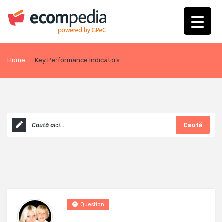
Home
-
Key Performance Indicators
Caută
Question