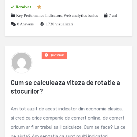
Rezolvat
1
Key Performance Indicators
,
Web analytics basics
7 ani
6
Answers
1730 vizualizari
Question
Cum se calculeaza viteza de rotatie a
stocurilor?
Am tot auzit de acest indicator din economia clasica,
si cred ca orice companie de comert online, de comert
oricum ar fi ar trebui sa il calculeze. Cum se face? La ce
ne ajuta? Am senzatia ca sunt multi indicatori ...