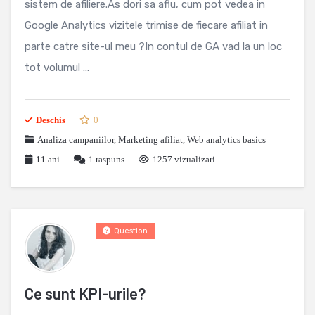
sistem de afiliere.As dori sa aflu, cum pot vedea in
Google Analytics vizitele trimise de fiecare afiliat in
parte catre site-ul meu ?In contul de GA vad la un loc
tot volumul ...
Deschis
0
Analiza campaniilor
,
Marketing afiliat
,
Web analytics basics
11 ani
1
raspuns
1257 vizualizari
Question
Ce sunt KPI-urile?