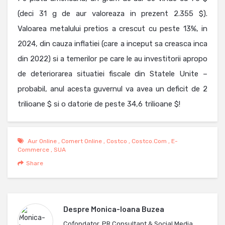
(deci 31 g de aur valoreaza in prezent 2.355 $).
Valoarea metalului pretios a crescut cu peste 13%, in
2024, din cauza inflatiei (care a inceput sa creasca inca
din 2022) si a temerilor pe care le au investitorii apropo
de deteriorarea situatiei fiscale din Statele Unite –
probabil, anul acesta guvernul va avea un deficit de 2
trilioane $ si o datorie de peste 34,6 trilioane $!
Aur Online
,
Comert Online
,
Costco
,
Costco.com
,
E-
Commerce
,
SUA
Share
Despre
Monica-Ioana Buzea
Cofondator, PR Consultant & Social Media