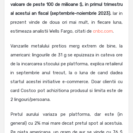
valoare de peste 100 de milioane $, in primul trimestru
al acestui an fiscal (septembrie-noiembrie 2023).
Iar in
prezent vinde de doua ori mai mult, in fiecare luna,
estimeaza analistii Wells Fargo, citati de
cnbc.com
.
Vanzarile metalului pretios merg extrem de bine, la
americani: lingourile de 31 g se epuizeaza in cateva ore
de la incarcarea stocului pe platforma, explica retailerul
in septembrie anul trecut, la o luna de cand dadea
startul acestei initiative e-commerce. Doar clientii cu
card Costco pot achizitiona produsul si limita este de
2 lingouri/persoana.
Pretul aurului variaza pe platforma, dar este (in
general) cu 2% mai mare decat pretul spot al acestuia.
Pe piata americana, un gram de aur se vinde cu 76 $