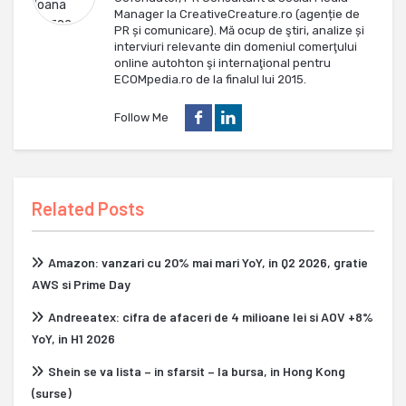
Manager la CreativeCreature.ro (agenție de
PR și comunicare). Mă ocup de ştiri, analize și
interviuri relevante din domeniul comerţului
online autohton şi internaţional pentru
ECOMpedia.ro de la finalul lui 2015.
Follow Me
Related Posts
Amazon: vanzari cu 20% mai mari YoY, in Q2 2026, gratie
AWS si Prime Day
Andreeatex: cifra de afaceri de 4 milioane lei si AOV +8%
YoY, in H1 2026
Shein se va lista – in sfarsit – la bursa, in Hong Kong
(surse)