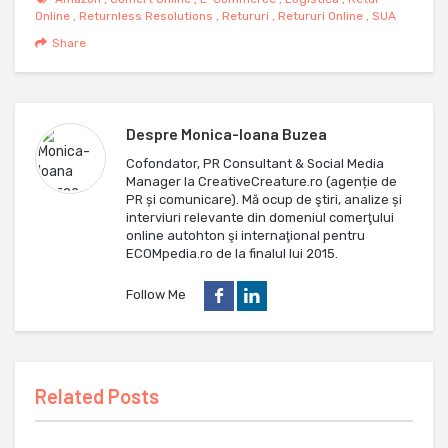
Online
,
Returnless Resolutions
,
Retururi
,
Retururi Online
,
SUA
Share
Despre
Monica-Ioana Buzea
Cofondator, PR Consultant & Social Media
Manager la CreativeCreature.ro (agenție de
PR și comunicare). Mă ocup de ştiri, analize și
interviuri relevante din domeniul comerţului
online autohton şi internaţional pentru
ECOMpedia.ro de la finalul lui 2015.
Follow Me
Related Posts