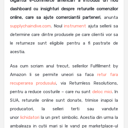
Gigantul e-commerce american a introdus un nou
dashboard cu insighturi despre retururile comenzilor
online, care sa ajute comerciantii parteneri
, anunta
supplychaindive.com
. Noul
instrument
ajuta sellerii sa
determine care dintre produsele pe care clientii vor sa
le returneze sunt eligibile pentru a fi pastrate de
acestia.
Asa cum scriam anul trecut, sellerilor Fulfillment by
Amazon li se permite uneori sa faca
retur fara
recuperarea produsului
, via Returnless Resolutions,
pentru a reduce costurile – care nu sunt
deloc mici
. In
SUA, retururile online sunt donate, trimise inapoi la
producatori, la selleri terti sau vandute
unor
lichidatori
la un pret simbolic. Acestia din urma la
ambaleaza in cutii mari si le vand pe marketplace-ul