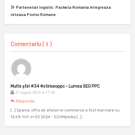
Parteneriat logistic: Packeta Romania integreaza
reteaua Postei Romane
Comentariu (
)
1
Multe știri #34 #stiriseoppc - Lumea SEO PPC
27 august 2025 at 17:26
Răspunde
[…] Spania: cifra de afaceri e-commerce a fost mai mare cu
12,6% YoY, in Q3 2024 – ECOMpedia […]