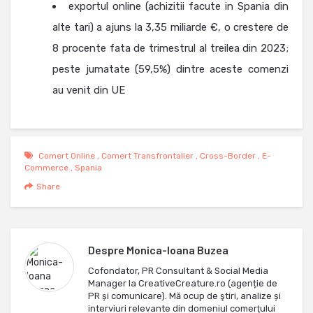
exportul online (achizitii facute in Spania din
alte tari) a ajuns la 3,35 miliarde €, o crestere de
8 procente fata de trimestrul al treilea din 2023;
peste jumatate (59,5%) dintre aceste comenzi
au venit din UE
Comert Online
,
Comert Transfrontalier
,
Cross-Border
,
E-
Commerce
,
Spania
Share
Despre
Monica-Ioana Buzea
Cofondator, PR Consultant & Social Media
Manager la CreativeCreature.ro (agenție de
PR și comunicare). Mă ocup de ştiri, analize și
interviuri relevante din domeniul comerţului