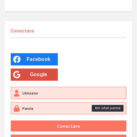
Conectare
Facebook
Google
Am uitat parola